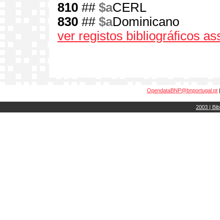
810
##
$a
CERL
830
##
$a
Dominicano
ver registos bibliográficos a
OpendataBNP@bnportugal.pt
2003 | Bib