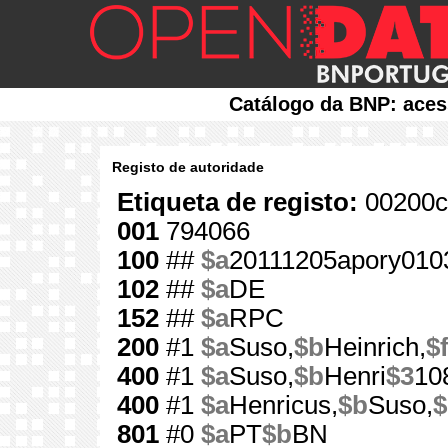
Catálogo da BNP: aces
Registo de autoridade
Etiqueta de registo:
00200c
001
794066
100
##
$a
20111205apory010
102
##
$a
DE
152
##
$a
RPC
200
#1
$a
Suso,
$b
Heinrich,
$
400
#1
$a
Suso,
$b
Henri
$3
10
400
#1
$a
Henricus,
$b
Suso,
$
801
#0
$a
PT
$b
BN