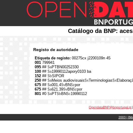
Catálogo da BNP: aces
Registo de autoridade
Etiqueta de registo:
00275cx j2200109n 45
001
799941
095
##
$a
PTBN00252330
100
##
$a
19990112apory0103 ba
152
##
$b
SIPOR
250
##
$a
Meios audiovisuais
$x
Terminologias
$x
Elaboraç
675
##
$a
001.4
$v
BN
$z
por
675
##
$a
621.39
$v
BN
$z
por
801
#0
$a
PT
$b
BN
$c
19990112
OpendataBNP@bnportugal.pt
2003 | Bib