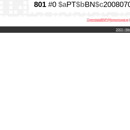
801
#0
$a
PT
$b
BN
$c
200807
OpendataBNP@bnportugal.pt
2003 | Bib