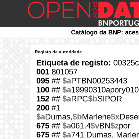
Catálogo da BNP: aces
Registo de autoridade
Etiqueta de registo:
00325c
001
801057
095
##
$a
PTBN00253443
100
##
$a
19990310apory010
152
##
$a
RPC
$b
SIPOR
200
#1
$a
Dumas,
$b
Marlene
$x
Dese
675
##
$a
061.4
$v
BN
$z
por
675
##
$a
741 Dumas, Marlen