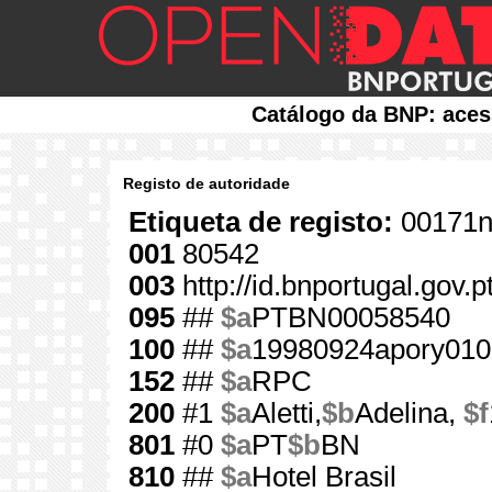
Catálogo da BNP: aces
Registo de autoridade
Etiqueta de registo:
00171n
001
80542
003
http://id.bnportugal.gov.
095
##
$a
PTBN00058540
100
##
$a
19980924apory010
152
##
$a
RPC
200
#1
$a
Aletti,
$b
Adelina,
$f
801
#0
$a
PT
$b
BN
810
##
$a
Hotel Brasil