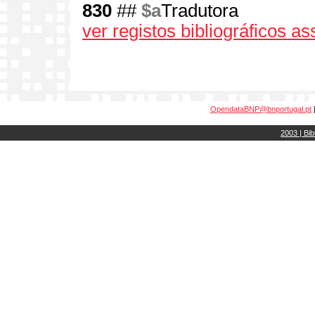
830
##
$a
Tradutora
ver registos bibliográficos a
OpendataBNP@bnportugal.pt
2003 | Bib