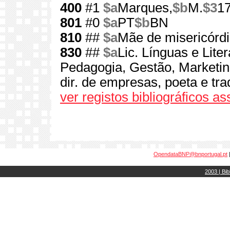
400
#1
$a
Marques,
$b
M.
$3
1
801
#0
$a
PT
$b
BN
810
##
$a
Mãe de misericórdi
830
##
$a
Lic. Línguas e Lit
Pedagogia, Gestão, Marketi
dir. de empresas, poeta e trad
ver registos bibliográficos a
OpendataBNP@bnportugal.pt
2003 | Bib