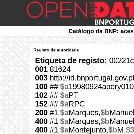
Catálogo da BNP: aces
Registo de autoridade
Etiqueta de registo:
00221c
001
81624
003
http://id.bnportugal.gov.
100
##
$a
19980924apory010
102
##
$a
PT
152
##
$a
RPC
200
#1
$a
Marques,
$b
Manuel
400
#1
$a
Marques,
$b
Manuel
400
#1
$a
Montejunto,
$b
M.
$