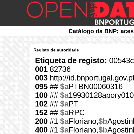
Catálogo da BNP: aces
Registo de autoridade
Etiqueta de registo:
00543c
001
82736
003
http://id.bnportugal.gov.
095
##
$a
PTBN00060316
100
##
$a
19930128apory010
102
##
$a
PT
152
##
$a
RPC
200
#1
$a
Floriano,
$b
Agostin
400
#1
$a
Floriano,
$b
Agostin