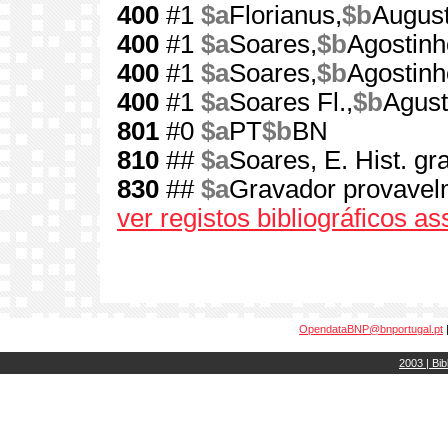
400
#1
$a
Florianus,
$b
August
400
#1
$a
Soares,
$b
Agostinh
400
#1
$a
Soares,
$b
Agostinh
400
#1
$a
Soares Fl.,
$b
Agust
801
#0
$a
PT
$b
BN
810
##
$a
Soares, E. Hist. gr
830
##
$a
Gravador provavelm
ver registos bibliográficos a
OpendataBNP@bnportugal.pt
2003 | Bib