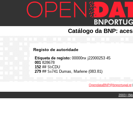
Catálogo da BNP: aces
Registo de autoridade
Etiqueta de registo:
00000nx j22000253 45
001
828678
152
##
$b
CDU
279
##
$a
741 Dumas, Marlene (083.81)
OpendataBNP@bnportugal.pt
2003 | Bib