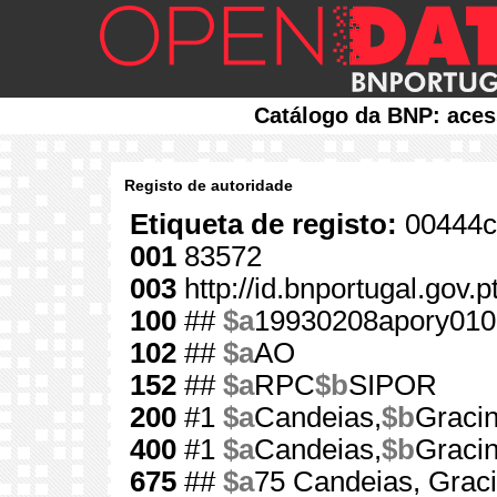
Catálogo da BNP: aces
Registo de autoridade
Etiqueta de registo:
00444c
001
83572
003
http://id.bnportugal.gov.
100
##
$a
19930208apory010
102
##
$a
AO
152
##
$a
RPC
$b
SIPOR
200
#1
$a
Candeias,
$b
Gracin
400
#1
$a
Candeias,
$b
Graci
675
##
$a
75 Candeias, Grac