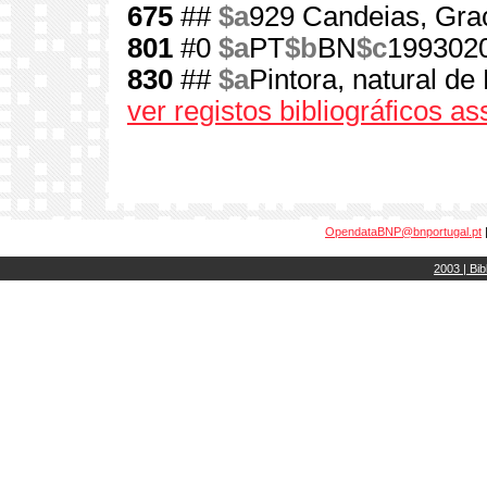
675
##
$a
929 Candeias, Gra
801
#0
$a
PT
$b
BN
$c
199302
830
##
$a
Pintora, natural de
ver registos bibliográficos a
OpendataBNP@bnportugal.pt
2003 | Bib