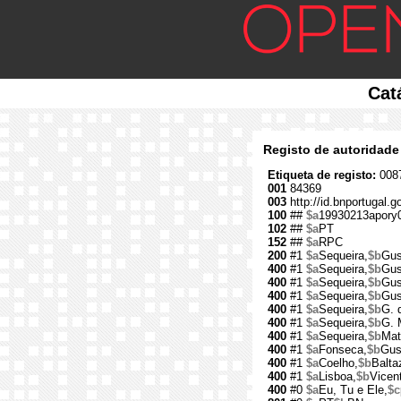
Cat
Registo de autoridade
Etiqueta de registo:
0087
001
84369
003
http://id.bnportugal.g
100
##
$a
19930213apory
102
##
$a
PT
152
##
$a
RPC
200
#1
$a
Sequeira,
$b
Gus
400
#1
$a
Sequeira,
$b
Gus
400
#1
$a
Sequeira,
$b
Gus
400
#1
$a
Sequeira,
$b
Gus
400
#1
$a
Sequeira,
$b
G. 
400
#1
$a
Sequeira,
$b
G. 
400
#1
$a
Sequeira,
$b
Mat
400
#1
$a
Fonseca,
$b
Gus
400
#1
$a
Coelho,
$b
Balta
400
#1
$a
Lisboa,
$b
Vicen
400
#0
$a
Eu, Tu e Ele,
$c