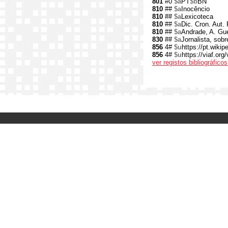
801
#0
$a
PT
$b
BN
810
##
$a
Inocêncio
810
##
$a
Lexicoteca
810
##
$a
Dic. Cron. Aut. 
810
##
$a
Andrade, A. Gue
830
##
$a
Jornalista, sobr
856
4#
$u
https://pt.wiki
856
4#
$u
https://viaf.org
ver registos bibliográfic