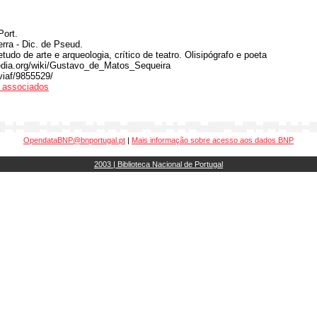
Port.
rra - Dic. de Pseud.
etudo de arte e arqueologia, crítico de teatro. Olisipógrafo e poeta
pedia.org/wiki/Gustavo_de_Matos_Sequeira
/viaf/9855529/
os associados
OpendataBNP@bnportugal.pt
|
Mais informação sobre acesso aos dados BNP
2003 | Biblioteca Nacional de Portugal