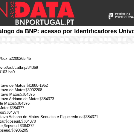
álogo da BNP: acesso por Identificadores Unív
8cx a2200265 45
ov.pt/aut/catbnp/84369
0103 ba0
tavo de Matos,
$f
1880-1962
tavo de Matos
$3
902208
tavo Matos
$3
84375
tavo Adriano de Matos
$3
84373
de Matos
$3
84376
Matos
$3
84377
os
$3
84374
tavo Adriano de Matos Sequeira e Figueiredo da
$3
84371
zar,
$c
pseud.
$3
84370
te,
$c
pseud.
$3
84372
pseud.
$3
906205