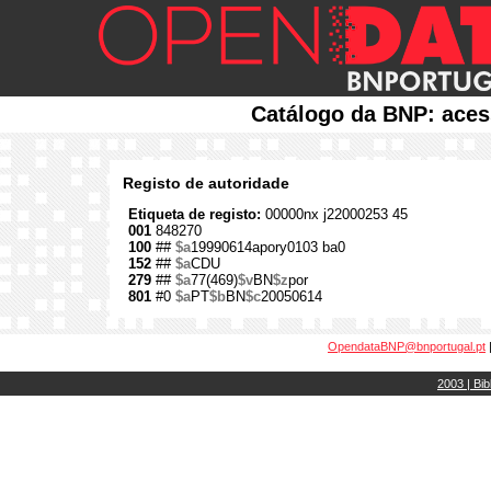
Catálogo da BNP: aces
Registo de autoridade
Etiqueta de registo:
00000nx j22000253 45
001
848270
100
##
$a
19990614apory0103 ba0
152
##
$a
CDU
279
##
$a
77(469)
$v
BN
$z
por
801
#0
$a
PT
$b
BN
$c
20050614
OpendataBNP@bnportugal.pt
2003 | Bib