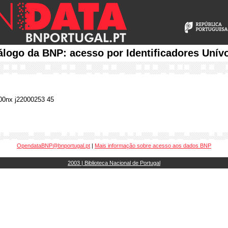
álogo da BNP: acesso por Identificadores Unív
0nx j22000253 45
OpendataBNP@bnportugal.pt
|
Mais informação sobre acesso aos dados BNP
2003 | Biblioteca Nacional de Portugal