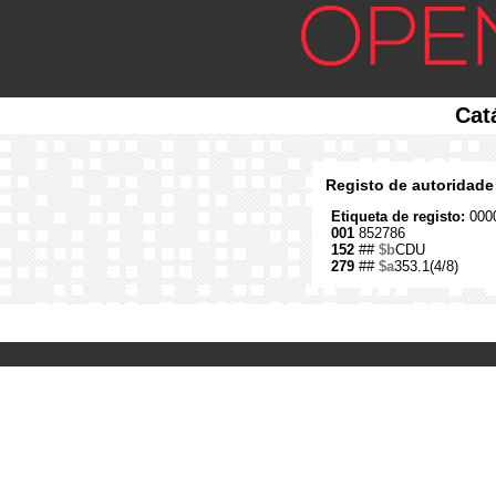
Cat
Registo de autoridade
Etiqueta de registo:
0000
001
852786
152
##
$b
CDU
279
##
$a
353.1(4/8)