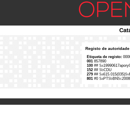
Cat
Registo de autoridade
Etiqueta de registo:
0000
001
857890
100
##
$a
19990617apory
152
##
$b
CDU
279
##
$a
615.015(035)
$v
801
#0
$a
PT
$b
BN
$c
2008