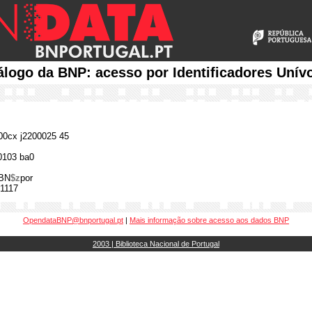
álogo da BNP: acesso por Identificadores Unív
0cx j2200025 45
0103 ba0
BN
$z
por
1117
OpendataBNP@bnportugal.pt
|
Mais informação sobre acesso aos dados BNP
2003 | Biblioteca Nacional de Portugal