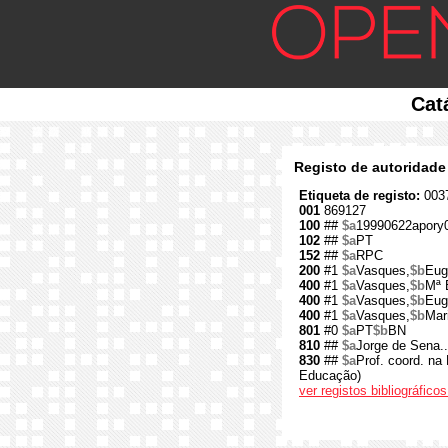
Cat
Registo de autoridade
Etiqueta de registo:
0037
001
869127
100
##
$a
19990622apory
102
##
$a
PT
152
##
$a
RPC
200
#1
$a
Vasques,
$b
Eug
400
#1
$a
Vasques,
$b
Mª 
400
#1
$a
Vasques,
$b
Eug
400
#1
$a
Vasques,
$b
Mar
801
#0
$a
PT
$b
BN
810
##
$a
Jorge de Sena..
830
##
$a
Prof. coord. na
Educação)
ver registos bibliográfic