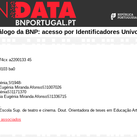
álogo da BNP: acesso por Identificadores Unív
4cx a2200133 45
0103 ba0
énia,
$f
1948-
Eugénia Miranda Afonso
$3
1007026
énia
$3
1171370
ia Eugénia Miranda Afonso
$3
1336715
.
 Escola Sup. de teatro e cinema. Dout. Orientadora de teses em Educação Art
os associados