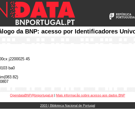
álogo da BNP: acesso por Identificadores Unív
0cx j2200025 45
0103 ba0
im(083.82)
0807
OpendataBNP@bnportugal.pt
|
Mais informação sobre acesso aos dados BNP
2003 | Biblioteca Nacional de Portugal