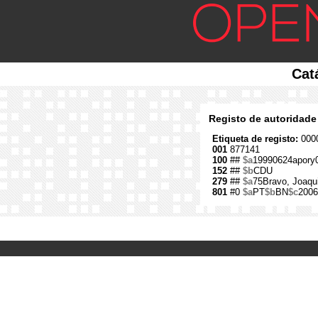
Cat
Registo de autoridade
Etiqueta de registo:
0000
001
877141
100
##
$a
19990624apory
152
##
$b
CDU
279
##
$a
75Bravo, Joaqu
801
#0
$a
PT
$b
BN
$c
2006