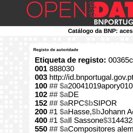
Catálogo da BNP: aces
Registo de autoridade
Etiqueta de registo:
00365c
001
888030
003
http://id.bnportugal.gov.
100
##
$a
20041019apory010
102
##
$a
DE
152
##
$a
RPC
$b
SIPOR
200
#1
$a
Hasse,
$b
Johann Ad
400
#1
$a
Il Sassone
$3
14432
550
##
$a
Compositores ale