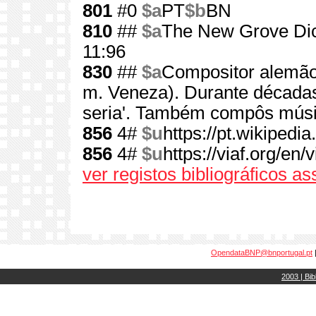
801
#0
$a
PT
$b
BN
810
##
$a
The New Grove Dic
11:96
830
##
$a
Compositor alemão 
m. Veneza). Durante décadas
seria'. Também compôs músi
856
4#
$u
https://pt.wikiped
856
4#
$u
https://viaf.org/en/
ver registos bibliográficos a
OpendataBNP@bnportugal.pt
2003 | Bib