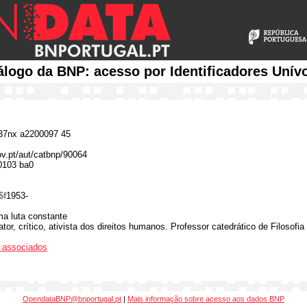
álogo da BNP: acesso por Identificadores Unív
7nx a2200097 45
ov.pt/aut/catbnp/90064
0103 ba0
$f
1953-
ma luta constante
 ator, crítico, ativista dos direitos humanos. Professor catedrático de Filosofi
os associados
OpendataBNP@bnportugal.pt
|
Mais informação sobre acesso aos dados BNP