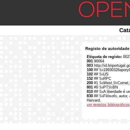
Cat
Registo de autoridade
Etiqueta de registo:
0023
001
90064
003
http://id.bnportugal.g
100
##
$a
19930326apory
102
##
$a
US
152
##
$a
RPC
200
#1
$a
West,
$b
Cornel,
801
#0
$a
PT
$b
BN
810
##
$a
A liberdade é u
830
##
$a
Filósofo, autor,
Harvard.
ver registos bibliográfic