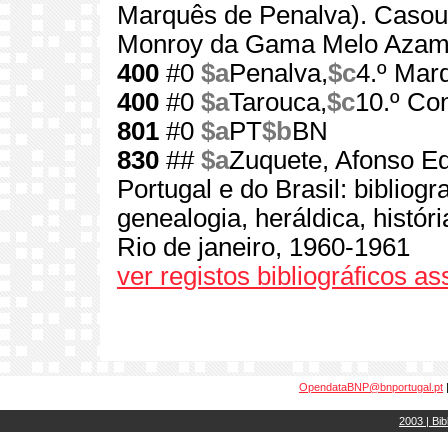
Marquês de Penalva). Casou
Monroy da Gama Melo Azam
400
#0
$a
Penalva,
$c
4.º Mar
400
#0
$a
Tarouca,
$c
10.º Co
801
#0
$a
PT
$b
BN
830
##
$a
Zuquete, Afonso Ed
Portugal e do Brasil: bibliograf
genealogia, heráldica, históri
Rio de janeiro, 1960-1961
ver registos bibliográficos a
OpendataBNP@bnportugal.pt
2003 | Bib