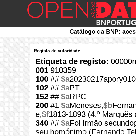
Catálogo da BNP: aces
Registo de autoridade
Etiqueta de registo:
00000n
001
910359
100
##
$a
20230217apory010
102
##
$a
PT
152
##
$a
RPC
200
#1
$a
Meneses,
$b
Fernan
e,
$f
1813-1893 (4.º Marquês 
340
##
$a
Foi irmão secundog
seu homónimo (Fernando Tel