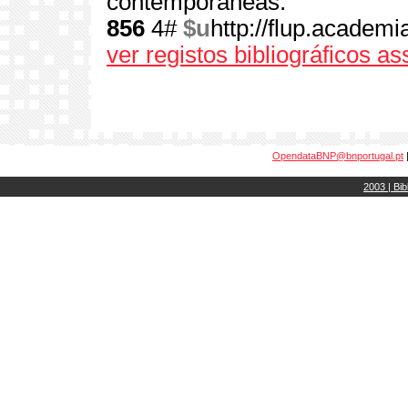
contemporâneas.
856
4#
$u
http://flup.academ
ver registos bibliográficos a
OpendataBNP@bnportugal.pt
2003 | Bib