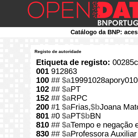
Catálogo da BNP: aces
Registo de autoridade
Etiqueta de registo:
00285c
001
912863
100
##
$a
19991028apory01
102
##
$a
PT
152
##
$a
RPC
200
#1
$a
Frias,
$b
Joana Mat
801
#0
$a
PT
$b
BN
810
##
$a
Tempo e negação 
830
##
$a
Professora Auxilia