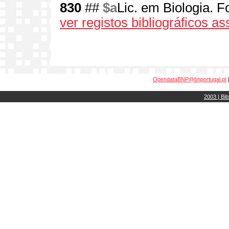
830
##
$a
Lic. em Biologia. F
ver registos bibliográficos a
OpendataBNP@bnportugal.pt
2003 | Bib