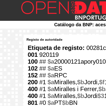
Catálogo da BNP: aces
Registo de autoridade
Etiqueta de registo:
00281c
001
920119
100
##
$a
20000121apory01
102
##
$a
ES
152
##
$a
RPC
200
#1
$a
Miralles,
$b
Jordi,
$f
400
#1
$a
Miralles i Ferrer,
$b
400
#1
$a
Miralles,
$b
Jordi
$3
801
#0
$a
PT
$b
BN