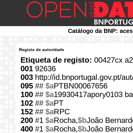
Catálogo da BNP: aces
Registo de autoridade
Etiqueta de registo:
00427cx a2
001
92636
003
http://id.bnportugal.gov.pt/au
095
##
$a
PTBN00067656
100
##
$a
19930417apory0103 b
102
##
$a
PT
152
##
$a
RPC
200
#1
$a
Rocha,
$b
João Bernard
400
#1
$a
Rocha,
$b
João Bernard