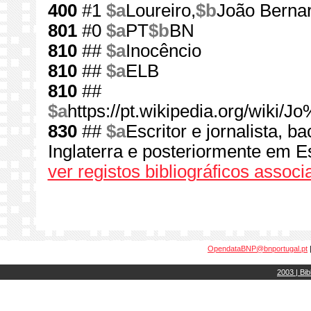
400
#1
$a
Loureiro,
$b
João Berna
801
#0
$a
PT
$b
BN
810
##
$a
Inocêncio
810
##
$a
ELB
810
##
$a
https://pt.wikipedia.org/wik
830
##
$a
Escritor e jornalista, b
Inglaterra e posteriormente em 
ver registos bibliográficos assoc
OpendataBNP@bnportugal.pt
2003 | Bib