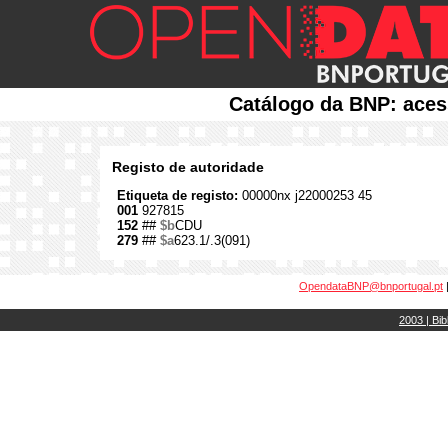
Catálogo da BNP: aces
Registo de autoridade
Etiqueta de registo:
00000nx j22000253 45
001
927815
152
##
$b
CDU
279
##
$a
623.1/.3(091)
OpendataBNP@bnportugal.pt
2003 | Bib