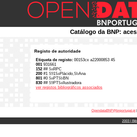
Catálogo da BNP: aces
Registo de autoridade
Etiqueta de registo:
00153cx a22000853 45
001
931661
152
##
$a
RPC
200
#1
$9
1
$a
Plácido,
$b
Ana
801
#0
$a
PT
$b
BN
830
##
$9
PT
$a
Ilustradora
ver registos bibliográficos associados
OpendataBNP@bnportugal.pt
2003 | Bib