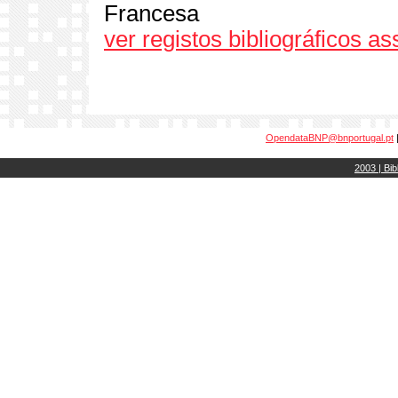
Francesa
ver registos bibliográficos a
OpendataBNP@bnportugal.pt
2003 | Bib