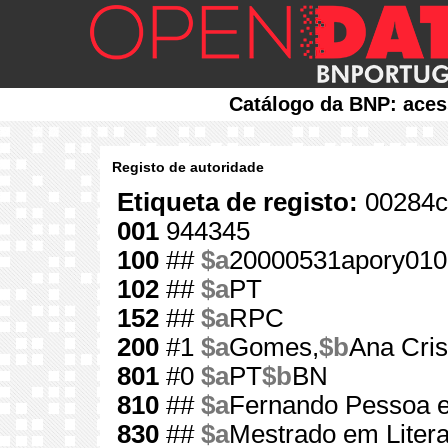
Catálogo da BNP: aces
Registo de autoridade
Etiqueta de registo:
00284c
001
944345
100
##
$a
20000531apory01
102
##
$a
PT
152
##
$a
RPC
200
#1
$a
Gomes,
$b
Ana Cris
801
#0
$a
PT
$b
BN
810
##
$a
Fernando Pessoa 
830
##
$a
Mestrado em Liter