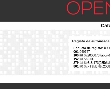
Cat
Registo de autoridade
Etiqueta de registo:
0000
001
949747
100
##
$a
20000707apory
152
##
$b
CDU
279
##
$a
618.173(035)
$v
801
#0
$a
PT
$b
BN
$c
2008