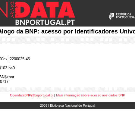
álogo da BNP: acesso por Identificadores Unív
0cx j2200025 45
0103 ba0
BN
$z
por
0717
OpendataBNP@bnportugal.pt
|
Mais informação sobre acesso aos dados BNP
2003 | Biblioteca Nacional de Portugal