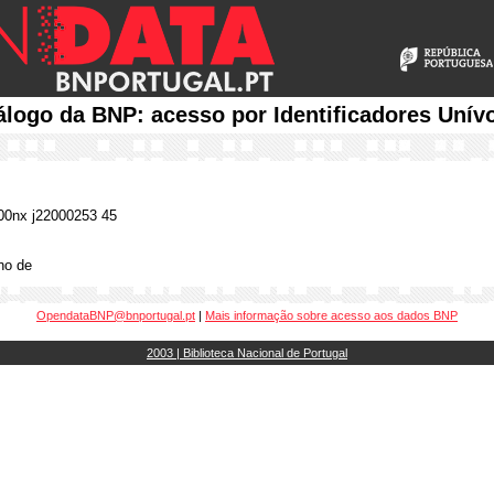
álogo da BNP: acesso por Identificadores Unív
0nx j22000253 45
ano de
OpendataBNP@bnportugal.pt
|
Mais informação sobre acesso aos dados BNP
2003 | Biblioteca Nacional de Portugal