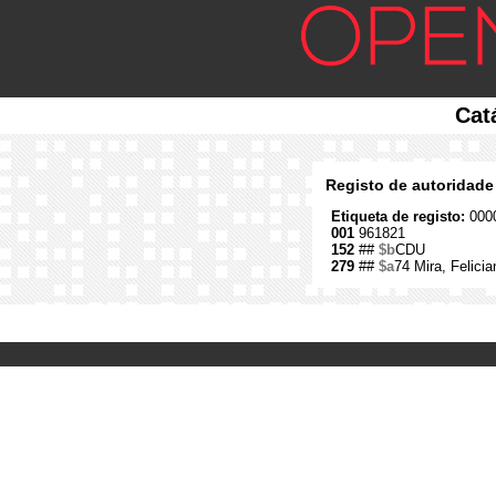
Cat
Registo de autoridade
Etiqueta de registo:
0000
001
961821
152
##
$b
CDU
279
##
$a
74 Mira, Felici