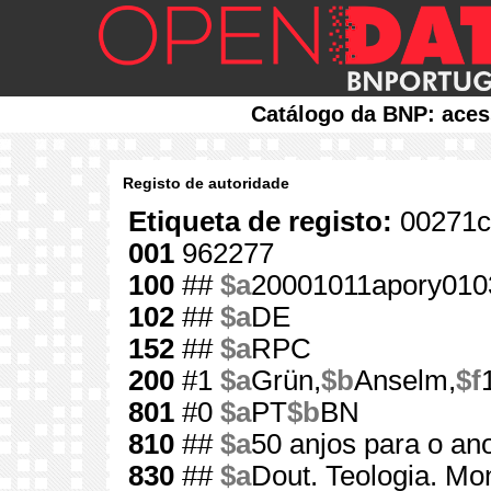
Catálogo da BNP: aces
Registo de autoridade
Etiqueta de registo:
00271c
001
962277
100
##
$a
20001011apory010
102
##
$a
DE
152
##
$a
RPC
200
#1
$a
Grün,
$b
Anselm,
$f
801
#0
$a
PT
$b
BN
810
##
$a
50 anjos para o an
830
##
$a
Dout. Teologia. Mo