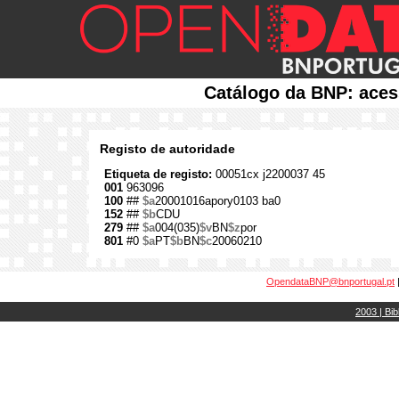
Catálogo da BNP: aces
Registo de autoridade
Etiqueta de registo:
00051cx j2200037 45
001
963096
100
##
$a
20001016apory0103 ba0
152
##
$b
CDU
279
##
$a
004(035)
$v
BN
$z
por
801
#0
$a
PT
$b
BN
$c
20060210
OpendataBNP@bnportugal.pt
2003 | Bib