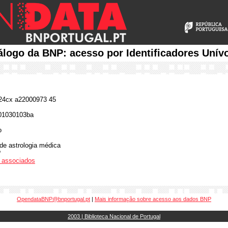
álogo da BNP: acesso por Identificadores Unív
4cx a22000973 45
01030103ba
o
 de astrologia médica
?
os associados
OpendataBNP@bnportugal.pt
|
Mais informação sobre acesso aos dados BNP
2003 | Biblioteca Nacional de Portugal