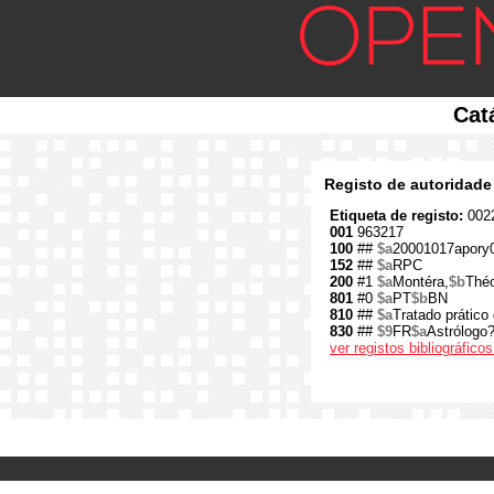
Cat
Registo de autoridade
Etiqueta de registo:
0022
001
963217
100
##
$a
20001017apory
152
##
$a
RPC
200
#1
$a
Montéra,
$b
Thé
801
#0
$a
PT
$b
BN
810
##
$a
Tratado prático
830
##
$9
FR
$a
Astrólogo
ver registos bibliográfic