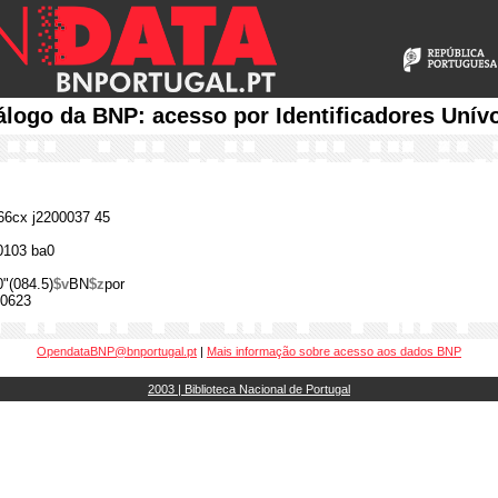
álogo da BNP: acesso por Identificadores Unív
6cx j2200037 45
0103 ba0
"(084.5)
$v
BN
$z
por
0623
OpendataBNP@bnportugal.pt
|
Mais informação sobre acesso aos dados BNP
2003 | Biblioteca Nacional de Portugal