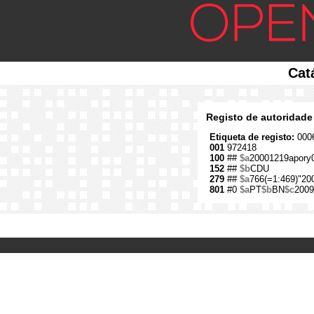
Cat
Registo de autoridade
Etiqueta de registo:
0006
001
972418
100
##
$a
20001219apory
152
##
$b
CDU
279
##
$a
766(=1:469)"200
801
#0
$a
PT
$b
BN
$c
2009