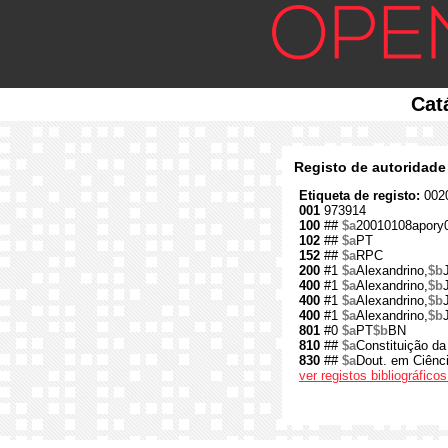
Cat
Registo de autoridade
Etiqueta de registo:
0020
001
973914
100
##
$a
20010108apory
102
##
$a
PT
152
##
$a
RPC
200
#1
$a
Alexandrino,
$b
400
#1
$a
Alexandrino,
$b
400
#1
$a
Alexandrino,
$b
400
#1
$a
Alexandrino,
$b
801
#0
$a
PT
$b
BN
810
##
$a
Constituição d
830
##
$a
Dout. em Ciênci
ver registos bibliográfic