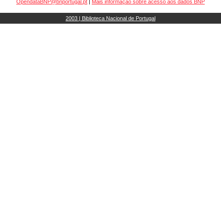
OpendataBNP@bnportugal.pt
|
Mais informação sobre acesso aos dados BNP
2003 | Biblioteca Nacional de Portugal