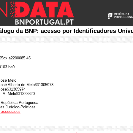
álogo da BNP: acesso por Identificadores Unív
5cx a2200085 45
0103 ba0
José Melo
José Alberto de Melo
$3
1305973
José
$3
1305974
J. A. Melo
$3
1323820
a República Portuguesa
as Jurídico-Políticas
os associados