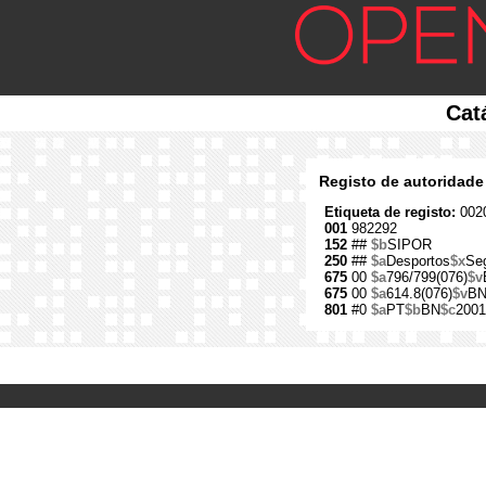
Cat
Registo de autoridade
Etiqueta de registo:
0020
001
982292
152
##
$b
SIPOR
250
##
$a
Desportos
$x
Se
675
00
$a
796/799(076)
$v
675
00
$a
614.8(076)
$v
B
801
#0
$a
PT
$b
BN
$c
2001