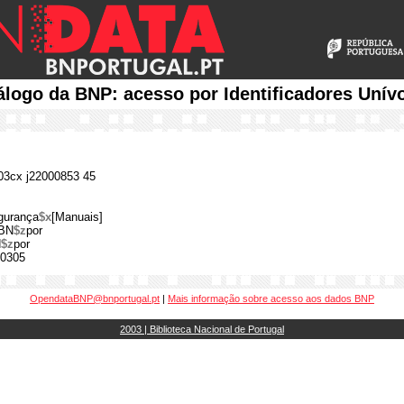
álogo da BNP: acesso por Identificadores Unív
3cx j22000853 45
gurança
$x
[Manuais]
BN
$z
por
N
$z
por
0305
OpendataBNP@bnportugal.pt
|
Mais informação sobre acesso aos dados BNP
2003 | Biblioteca Nacional de Portugal