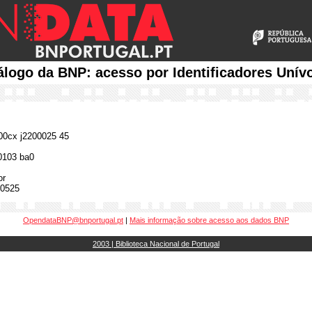
álogo da BNP: acesso por Identificadores Unív
0cx j2200025 45
0103 ba0
or
0525
OpendataBNP@bnportugal.pt
|
Mais informação sobre acesso aos dados BNP
2003 | Biblioteca Nacional de Portugal