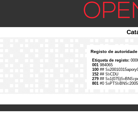
Cat
Registo de autoridade
Etiqueta de registo:
0000
001
984065
100
##
$a
20010315apory
152
##
$b
CDU
279
##
$a
1(075)
$v
BN
$z
p
801
#0
$a
PT
$b
BN
$c
2005