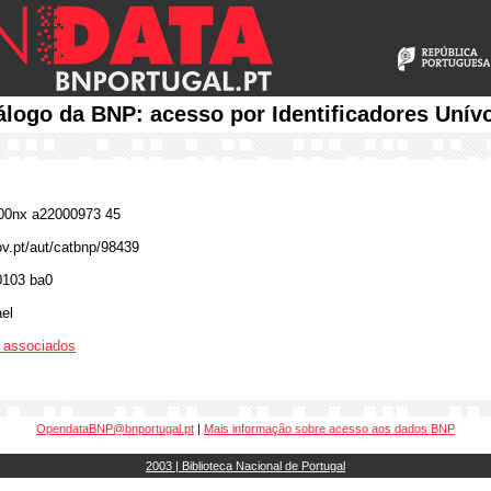
álogo da BNP: acesso por Identificadores Unív
0nx a22000973 45
ov.pt/aut/catbnp/98439
0103 ba0
el
os associados
OpendataBNP@bnportugal.pt
|
Mais informação sobre acesso aos dados BNP
2003 | Biblioteca Nacional de Portugal