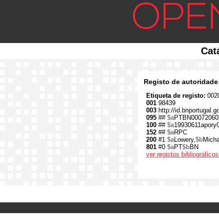
Cat
Registo de autoridade
Etiqueta de registo:
0020
001
98439
003
http://id.bnportugal.g
095
##
$a
PTBN00072060
100
##
$a
19930611apory
152
##
$a
RPC
200
#1
$a
Lowery,
$b
Micha
801
#0
$a
PT
$b
BN
ver registos bibliográfic