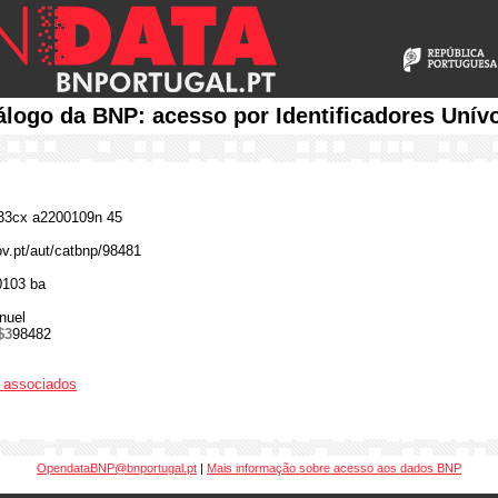
álogo da BNP: acesso por Identificadores Unív
3cx a2200109n 45
ov.pt/aut/catbnp/98481
0103 ba
nuel
$3
98482
os associados
OpendataBNP@bnportugal.pt
|
Mais informação sobre acesso aos dados BNP