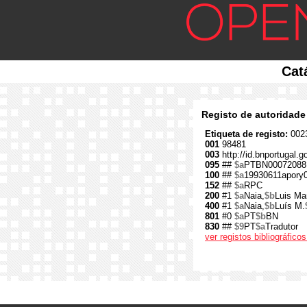
Cat
Registo de autoridade
Etiqueta de registo:
0023
001
98481
003
http://id.bnportugal.g
095
##
$a
PTBN00072088
100
##
$a
19930611apory
152
##
$a
RPC
200
#1
$a
Naia,
$b
Luis Ma
400
#1
$a
Naia,
$b
Luís M.
801
#0
$a
PT
$b
BN
830
##
$9
PT
$a
Tradutor
ver registos bibliográfic