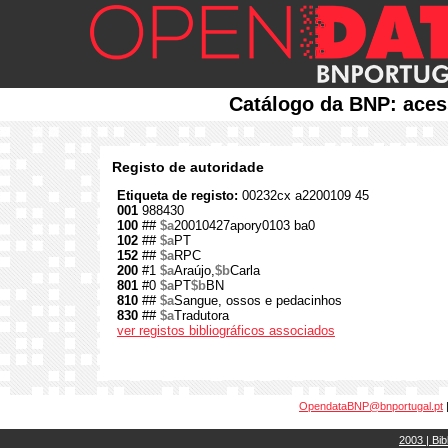
Catálogo da BNP: aces
Registo de autoridade
Etiqueta de registo:
00232cx a2200109 45
001
988430
100
##
$a
20010427apory0103 ba0
102
##
$a
PT
152
##
$a
RPC
200
#1
$a
Araújo,
$b
Carla
801
#0
$a
PT
$b
BN
810
##
$a
Sangue, ossos e pedacinhos
830
##
$a
Tradutora
ver registos bibliográficos associados
OpendataBNP@bnportugal.pt
2003 | Bib