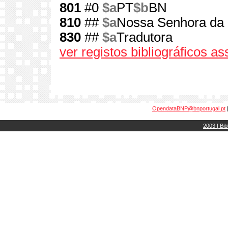
801
#0
$a
PT
$b
BN
810
##
$a
Nossa Senhora da 
830
##
$a
Tradutora
ver registos bibliográficos a
OpendataBNP@bnportugal.pt
2003 | Bib