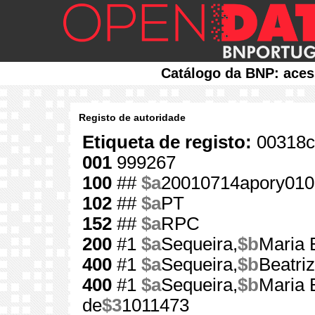
Catálogo da BNP: aces
Registo de autoridade
Etiqueta de registo:
00318c
001
999267
100
##
$a
20010714apory010
102
##
$a
PT
152
##
$a
RPC
200
#1
$a
Sequeira,
$b
Maria 
400
#1
$a
Sequeira,
$b
Beatriz
400
#1
$a
Sequeira,
$b
Maria 
de
$3
1011473