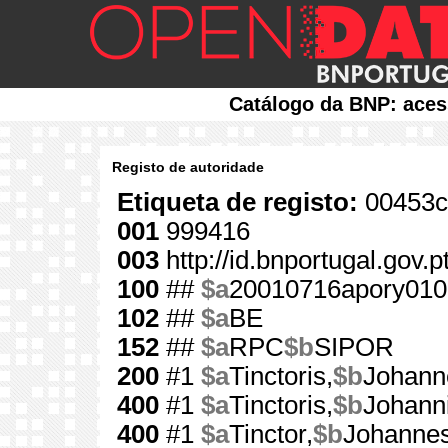
Catálogo da BNP: aces
Registo de autoridade
Etiqueta de registo:
00453c
001
999416
003
http://id.bnportugal.gov.
100
##
$a
20010716apory010
102
##
$a
BE
152
##
$a
RPC
$b
SIPOR
200
#1
$a
Tinctoris,
$b
Johann
400
#1
$a
Tinctoris,
$b
Johann
400
#1
$a
Tinctor,
$b
Johanne