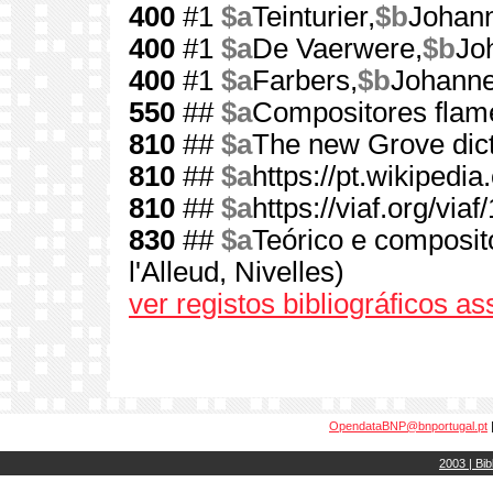
400
#1
$a
Teinturier,
$b
Johan
400
#1
$a
De Vaerwere,
$b
Jo
400
#1
$a
Farbers,
$b
Johann
550
##
$a
Compositores fla
810
##
$a
The new Grove dict
810
##
$a
https://pt.wikipedi
810
##
$a
https://viaf.org/via
830
##
$a
Teórico e composit
l'Alleud, Nivelles)
ver registos bibliográficos a
OpendataBNP@bnportugal.pt
2003 | Bib