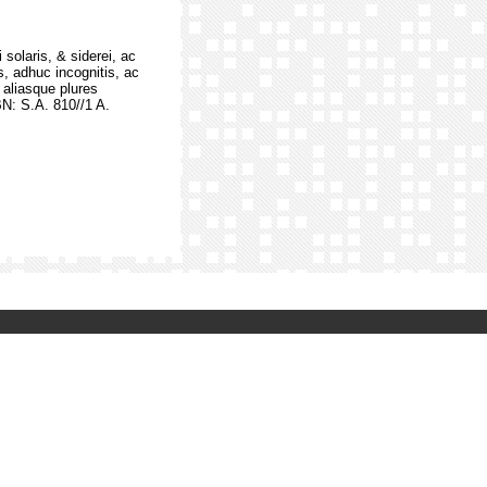
olaris, & siderei, ac
s, adhuc incognitis, ac
 aliasque plures
N: S.A. 810//1 A.