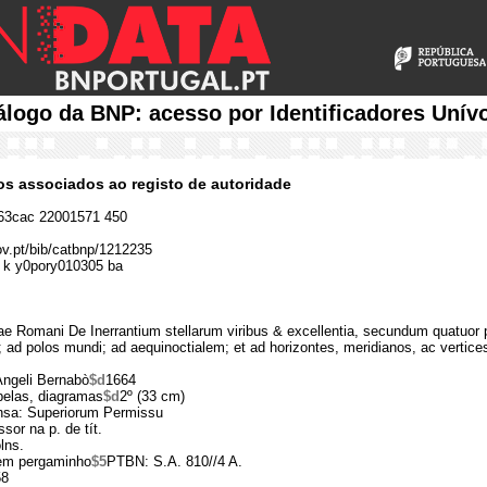
álogo da BNP: acesso por Identificadores Unív
cos associados ao registo de autoridade
3cac 22001571 450
gov.pt/bib/catbnp/1212235
 k y0pory010305 ba
ae Romani De Inerrantium stellarum viribus & excellentia, secundum quatuor 
i; ad polos mundi; ad aequinoctialem; et ad horizontes, meridianos, ac vertic
Angeli Bernabò
$d
1664
belas, diagramas
$d
2º (33 cm)
nsa: Superiorum Permissu
sor na p. de tít.
lns.
em pergaminho
$5
PTBN: S.A. 810//4 A.
58