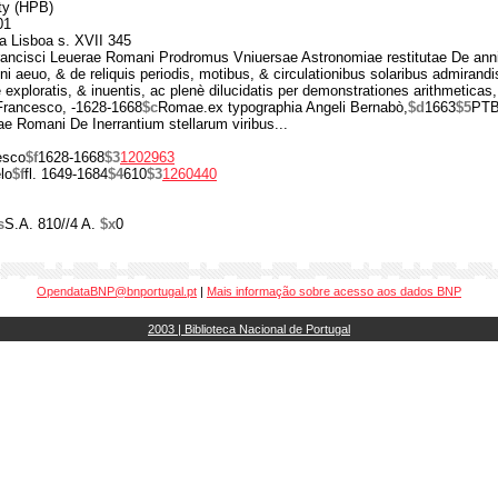
ty (HPB)
01
ia Lisboa s. XVII 345
ancisci Leuerae Romani Prodromus Vniuersae Astronomiae restitutae De anni s
i aeuo, & de reliquis periodis, motibus, & circulationibus solaribus admirandi
 exploratis, & inuentis, ac plenè dilucidatis per demonstrationes arithmeticas,
Francesco, -1628-1668
$c
Romae.ex typographia Angeli Bernabò,
$d
1663
$5
PTB
ae Romani De Inerrantium stellarum viribus...
esco
$f
1628-1668
$3
1202963
lo
$f
fl. 1649-1684
$4
610
$3
1260440
s
S.A. 810//4 A.
$x
0
OpendataBNP@bnportugal.pt
|
Mais informação sobre acesso aos dados BNP
2003 | Biblioteca Nacional de Portugal