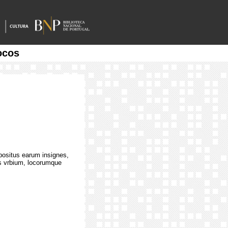
ocos
positus earum insignes,
es vrbium, locorumque