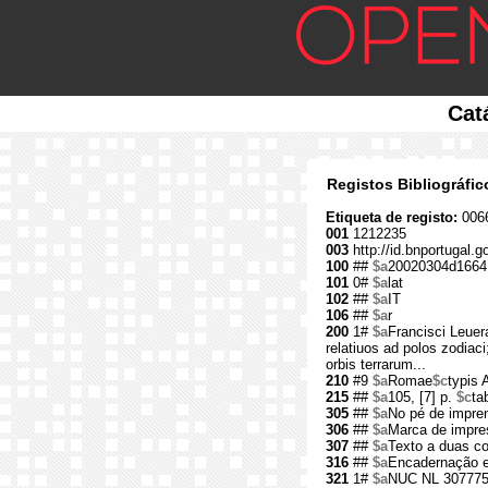
Cat
Registos Bibliográfi
Etiqueta de registo:
0066
001
1212235
003
http://id.bnportugal.
100
##
$a
20020304d1664
101
0#
$a
lat
102
##
$a
IT
106
##
$a
r
200
1#
$a
Francisci Leuer
relatiuos ad polos zodiac
orbis terrarum...
210
#9
$a
Romae
$c
typis 
215
##
$a
105, [7] p.
$c
ta
305
##
$a
No pé de impre
306
##
$a
Marca de impres
307
##
$a
Texto a duas co
316
##
$a
Encadernação 
321
1#
$a
NUC NL 30777