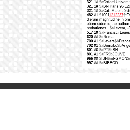
321
1#
$a
Oxford Universi
321
1#
$a
BN Paris 96 12
321
1#
$a
Cat. Misericórd
482
#1
$1
001
1212237
$t
Fr
dierum magnitudine in omn
etiam sidereis, ab authore
probationes...
$a
Levera, -
517
1#
$a
Francisci Leuer
620
##
$d
Roma
700
#1
$a
Levera
$b
Franc
702
#1
$a
Bernabò
$b
Ange
801
#0
$a
PT
$b
BN
801
#1
$a
FR
$b
JOUVE
966
##
$l
BN
$m
FGMON
$
997
##
$a
BIBEOD