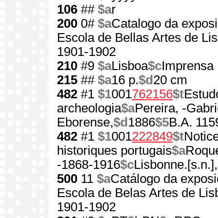
106
##
$a
r
200
0#
$a
Catalogo da exposi
Escola de Bellas Artes de Li
1901-1902
210
#9
$a
Lisboa
$c
Imprensa 
215
##
$a
16 p.
$d
20 cm
482
#1
$1
001
762156
$t
Estudo
archeologia
$a
Pereira, -Gabr
Eborense,
$d
1886
$5
B.A. 115
482
#1
$1
001
222849
$t
Notic
historiques portugais
$a
Roque
-1868-1916
$c
Lisbonne.[s.n.],
500
11
$a
Catálogo da exposi
Escola de Belas Artes de Lis
1901-1902