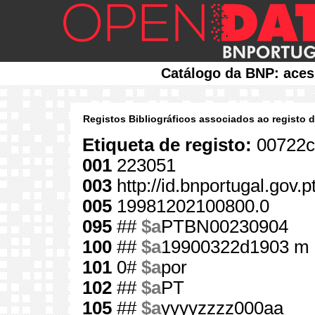
Catálogo da BNP: aces
Registos Bibliográficos associados ao registo 
Etiqueta de registo:
00722c
001
223051
003
http://id.bnportugal.gov.
005
19981202100800.0
095
##
$a
PTBN00230904
100
##
$a
19900322d1903 m 
101
0#
$a
por
102
##
$a
PT
105
##
$a
yyyyzzzz000aa