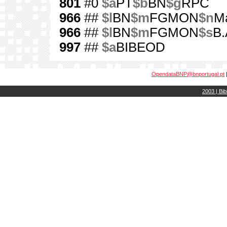
801
#0
$a
PT
$b
BN
$g
RPC
966
##
$l
BN
$m
FGMON
$n
M
966
##
$l
BN
$m
FGMON
$s
B.
997
##
$a
BIBEOD
OpendataBNP@bnportugal.pt
2003 | Bib