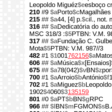
Leopoldo Miguéz
$e
esboço cr
210
#9
$a
Porto
$c
Magalhães
215
##
$a
44, [4] p.
$c
il., not.
316
##
$a
Dedicatória do aut
MSC 318/3 :
$5
PTBN: V.M. 9
317
##
$a
Fundação C. Gulbe
Mota
$5
PTBN: V.M. 987//3
482
#1
$1
001
762156
$a
Matos
606
##
$a
Música
$x
[Ensaios]
675
##
$a
78(042)
$v
BN
$z
por
700
#1
$a
Arroio
$b
António
$f
702
#1
$a
Miguez
$b
Leopoldo
1902
$4
060
$3
135159
801
#0
$a
PT
$b
BN
$g
RPC
966
##
$l
BN
$m
FGMON
$s
B.