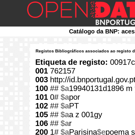
Catálogo da BNP: aces
Registos Bibliográficos associados ao registo 
Etiqueta de registo:
00917c
001
762157
003
http://id.bnportugal.gov.
100
##
$a
19940131d1896 m 
101
0#
$a
por
102
##
$a
PT
105
##
$a
a z 001gy
106
##
$a
r
200
1#
$a
Parisina
$e
poema s