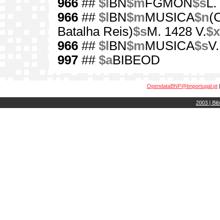
966
##
$l
BN
$m
FGMON
$s
L.
966
##
$l
BN
$m
MUSICA
$n
(
Batalha Reis)
$s
M. 1428 V.
$x
966
##
$l
BN
$m
MUSICA
$s
V
997
##
$a
BIBEOD
OpendataBNP@bnportugal.pt
2003 | Bib