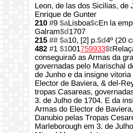
Leon, de las dos Sicilias, de
Enrique de Gunter
210
#9
$a
Lisboa
$c
En la emp
Galram
$d
1707
215
##
$a
10, [2] p.
$d
4º (20 
482
#1
$1
001
759933
$t
Relaç
conseguiraõ as Armas da gr
governadas pelo Marischal 
de Junho e da insigne vitori
Elector de Baviera, & del-Re
tropas Casareas, governada
3. de Julho de 1704. E da ins
Armas do Elector de Baviera,
Danubio pelas Tropas Cesar
Marleborough em 3. de Julh