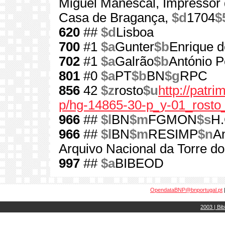
Miguel Manescal, Impressor 
Casa de Bragança,
$d
1704
$
620
##
$d
Lisboa
700
#1
$a
Gunter
$b
Enrique d
702
#1
$a
Galrão
$b
António 
801
#0
$a
PT
$b
BN
$g
RPC
856
42
$z
rosto
$u
http://patr
p/hg-14865-30-p_y-01_rosto
966
##
$l
BN
$m
FGMON
$s
H.
966
##
$l
BN
$m
RESIMP
$n
A
Arquivo Nacional da Torre d
997
##
$a
BIBEOD
OpendataBNP@bnportugal.pt
2003 | Bib