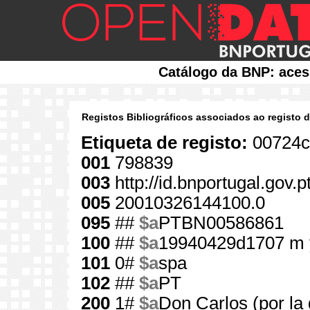
Catálogo da BNP: aces
Registos Bibliográficos associados ao registo 
Etiqueta de registo:
00724c
001
798839
003
http://id.bnportugal.gov.
005
20010326144100.0
095
##
$a
PTBN00586861
100
##
$a
19940429d1707 m 
101
0#
$a
spa
102
##
$a
PT
200
1#
$a
Don Carlos (por la 