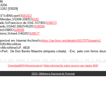
46
63204
B1262 [53029]
15"
$v
BN
$z
por
$3
581822
 Mendes,
$f
1509-1583
$3
9182
ado,
$b
Francisco de,
$f
16--
$4
730
$3
108573
ardo,
$f
1642-1662
$4
610
$3
108580
to
$4
390
$3
108588
stomo,
$b
herd.
$4
610
$3
108577
sponível em Internet Archive
$u
https://archive.org/details/A017075/page/n1
818
$i
Microfilme
$n
Microfilme
$s
F. 4818
$n
Pert.: De Don Benito Maestre (etiqueta colada). - Enc. pele com ferros dour
OpendataBNP@bnportugal.pt
|
Mais informação sobre acesso aos dados BNP
2003 | Biblioteca Nacional de Portugal