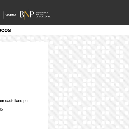
ocos
en castellano por...
45