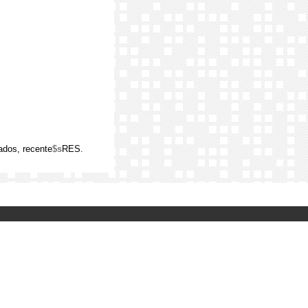
ados, recente
$s
RES.