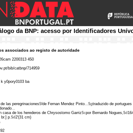
álogo da BNP: acesso por Identificadores Unív
cos associados ao registo de autoridade
26cam 2200313 450
ov.pt/bib/catbnp/714959
 k y0pory0103 ba
l de las peregrinaciones
$f
de Fernan Mendez Pinto...
$g
traduzido de portugues 
donado...
n casa de los herederos de Chrysostomo Garriz
$c
por Bernardo Nogues,
$d
16
 br.] p.
$d
2'(31 cm)
a
192