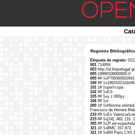
Cat
Registos Bibliográfi
Etiqueta de registo:
012
001
714959
003
http://id.bnportugal.g
005
19990108000000.0
095
##
$a
PTBN00502041
100
##
$a
19931021d1645
101
1#
$a
por
$c
spa
102
##
$a
ES
105
##
$a
y z 000yy
106
##
$a
r
200
1#
$a
Historia orienta
Francisco de Herrera Mal
210
#9
$a
En Valencia
$c
e
215
##
$a
[24], 482, [10, 1
305
##
$a
3ª ed espanhol
321
1#
$a
BMC 157,872
321
1#
$a
BN Paris CXII 