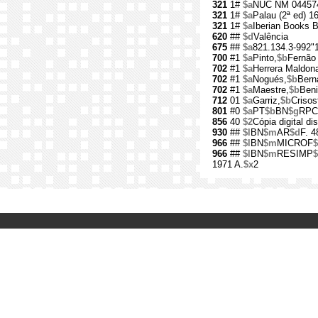
321
1#
$a
NUC NM 04457
321
1#
$a
Palau (2ª ed) 1
321
1#
$a
Iberian Books 
620
##
$d
Valência
675
##
$a
821.134.3-992"
700
#1
$a
Pinto,
$b
Fernão
702
#1
$a
Herrera Maldon
702
#1
$a
Nogués,
$b
Bern
702
#1
$a
Maestre,
$b
Beni
712
01
$a
Garriz,
$b
Criso
801
#0
$a
PT
$b
BN
$g
RPC
856
40
$2
Cópia digital di
930
##
$l
BN
$m
AR
$d
F. 4
966
##
$l
BN
$m
MICROF
966
##
$l
BN
$m
RESIMP
1971 A.
$x
2