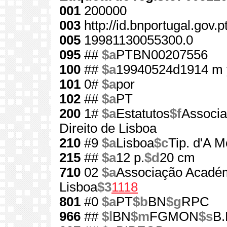
001
200000
003
http://id.bnportugal.gov.
005
19981130055300.0
095
##
$a
PTBN00207556
100
##
$a
19940524d1914 m 
101
0#
$a
por
102
##
$a
PT
200
1#
$a
Estatutos
$f
Associa
Direito de Lisboa
210
#9
$a
Lisboa
$c
Tip. d'A M
215
##
$a
12 p.
$d
20 cm
710
02
$a
Associação Académ
Lisboa
$3
1118
801
#0
$a
PT
$b
BN
$g
RPC
966
##
$l
BN
$m
FGMON
$s
B.