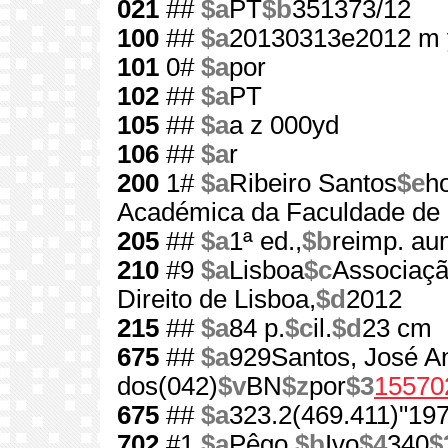
021
##
$a
PT
$b
351373/12
100
##
$a
20130313e2012 m 
101
0#
$a
por
102
##
$a
PT
105
##
$a
a z 000yd
106
##
$a
r
200
1#
$a
Ribeiro Santos
$e
h
Académica da Faculdade de D
205
##
$a
1ª ed.,
$b
reimp. a
210
#9
$a
Lisboa
$c
Associaçã
Direito de Lisboa,
$d
2012
215
##
$a
84 p.
$c
il.
$d
23 cm
675
##
$a
929Santos, José An
dos(042)
$v
BN
$z
por
$3
15570
675
##
$a
323.2(469.411)"197
702
#1
$a
Pêgo,
$b
Ivo
$4
340
$