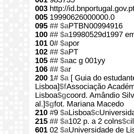
003
http://id.bnportugal.gov.
005
19990626000000.0
095
##
$a
PTBN00994916
100
##
$a
19980529d1997 em
101
0#
$a
por
102
##
$a
PT
105
##
$a
ac g 001yy
106
##
$a
r
200
1#
$a
[ Guia do estudant
Lisboa]
$f
Associação Académi
Lisboa
$g
coord. Amândio Sil
al.]
$g
fot. Mariana Macedo
210
#9
$a
Lisboa
$c
Universid
215
##
$a
102 p. a 2 colns
$c
i
601
02
$a
Universidade de Li