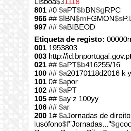
Lisboa
$3
1118
801
#0
$a
PT
$b
BN
$g
RPC
966
##
$l
BN
$m
FGMON
$s
P.
997
##
$a
BIBEOD
Etiqueta de registo:
00000n
001
1953803
003
http://id.bnportugal.gov.
021
##
$a
PT
$b
416255/16
100
##
$a
20170118d2016 k 
101
0#
$a
por
102
##
$a
PT
105
##
$a
y z 100yy
106
##
$a
r
200
1#
$a
Jornadas de direit
lusófono
$f
"Jornadas..."
$g
coo