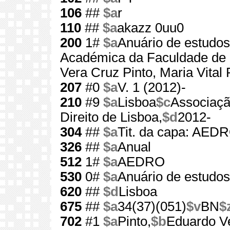
106
##
$a
r
110
##
$a
akazz 0uu0
200
1#
$a
Anuário de estudos
Académica da Faculdade de D
Vera Cruz Pinto, Maria Vital
207
#0
$a
V. 1 (2012)-
210
#9
$a
Lisboa
$c
Associaçã
Direito de Lisboa,
$d
2012-
304
##
$a
Tit. da capa: AED
326
##
$a
Anual
512
1#
$a
AEDRO
530
0#
$a
Anuário de estudos
620
##
$d
Lisboa
675
##
$a
34(37)(051)
$v
BN
$
702
#1
$a
Pinto,
$b
Eduardo V