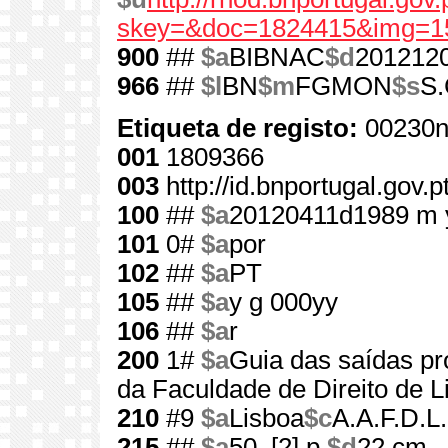
skey=&doc=1824415&img=1
900
##
$a
BIBNAC
$d
201212
966
##
$l
BN
$m
FGMON
$s
S.
Etiqueta de registo:
00230n
001
1809366
003
http://id.bnportugal.gov.
100
##
$a
20120411d1989 m 
101
0#
$a
por
102
##
$a
PT
105
##
$a
y g 000yy
106
##
$a
r
200
1#
$a
Guia das saídas pro
da Faculdade de Direito de L
210
#9
$a
Lisboa
$c
A.A.F.D.L.
215
##
$a
50, [2] p.
$d
22 cm