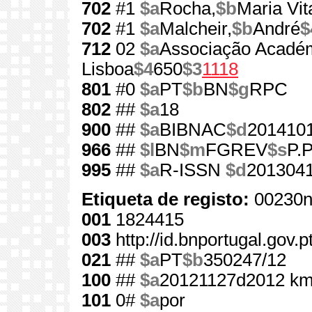
702
#1
$a
Rocha,
$b
Maria Vit
702
#1
$a
Malcheir,
$b
André
$
712
02
$a
Associação Académ
Lisboa
$4
650
$3
1118
801
#0
$a
PT
$b
BN
$g
RPC
802
##
$a
18
900
##
$a
BIBNAC
$d
201410
966
##
$l
BN
$m
FGREV
$s
P.P
995
##
$a
R-ISSN
$d
201304
Etiqueta de registo:
00230n
001
1824415
003
http://id.bnportugal.gov.
021
##
$a
PT
$b
350247/12
100
##
$a
20121127d2012 km
101
0#
$a
por