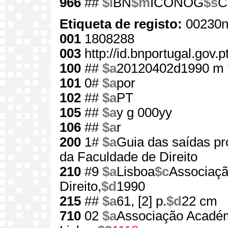
966
##
$l
BN
$m
ICONOG
$s
C
Etiqueta de registo:
00230n
001
1808288
003
http://id.bnportugal.gov.
100
##
$a
20120402d1990 m 
101
0#
$a
por
102
##
$a
PT
105
##
$a
y g 000yy
106
##
$a
r
200
1#
$a
Guia das saídas pro
da Faculdade de Direito
210
#9
$a
Lisboa
$c
Associaçã
Direito,
$d
1990
215
##
$a
61, [2] p.
$d
22 cm
710
02
$a
Associação Académ