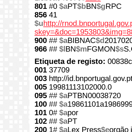
801
#0
$a
PT
$b
BN
$g
RPC
856
41
$u
http://rnod.bnportugal.go
skey=&doc=1953803&img=8
900
##
$a
BIBNAC
$d
201702
966
##
$l
BN
$m
FGMON
$s
S.
Etiqueta de registo:
00838c
001
37709
003
http://id.bnportugal.gov.
005
19981113102000.0
095
##
$a
PTBN00038720
100
##
$a
19861101a1986999
101
0#
$a
por
102
##
$a
PT
200
1#
$a
Lex Press
$e
orgão i