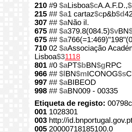
210
#9
$a
Lisboa
$c
A.A.F.D.,
$
215
##
$a
1 cartaz
$c
p&b
$d
4
307
##
$a
Não il.
675
##
$a
379.8(084.5)
$v
BN
675
##
$a
766(=1:469)"198"(0
710
02
$a
Associação Académ
Lisboa
$3
1118
801
#0
$a
PT
$b
BN
$g
RPC
966
##
$l
BN
$m
ICONOG
$s
C
997
##
$a
BIBEOD
998
##
$a
BN009 - 00335
Etiqueta de registo:
00798c
001
1028301
003
http://id.bnportugal.gov.
005
20000718185100.0