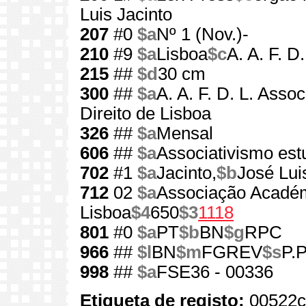
Luis Jacinto
207
#0
$a
Nº 1 (Nov.)-
210
#9
$a
Lisboa
$c
A. A. F. D.
215
##
$d
30 cm
300
##
$a
A. A. F. D. L. Ass
Direito de Lisboa
326
##
$a
Mensal
606
##
$a
Associativismo estu
702
#1
$a
Jacinto,
$b
José Lui
712
02
$a
Associação Académ
Lisboa
$4
650
$3
1118
801
#0
$a
PT
$b
BN
$g
RPC
966
##
$l
BN
$m
FGREV
$s
P.P
998
##
$a
FSE36 - 00336
Etiqueta de registo:
00522c