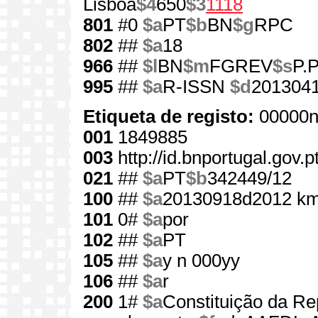
Lisboa
$4
650
$3
1118
801
#0
$a
PT
$b
BN
$g
RPC
802
##
$a
18
966
##
$l
BN
$m
FGREV
$s
P.P
995
##
$a
R-ISSN
$d
201304
Etiqueta de registo:
00000n
001
1849885
003
http://id.bnportugal.gov.
021
##
$a
PT
$b
342449/12
100
##
$a
20130918d2012 km
101
0#
$a
por
102
##
$a
PT
105
##
$a
y n 000yy
106
##
$a
r
200
1#
$a
Constituição da Re