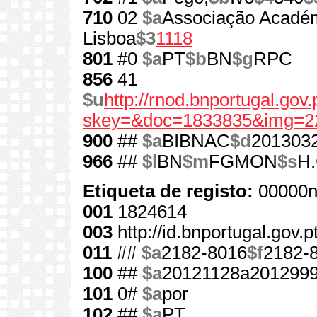
710
02
$a
Associação Académ
Lisboa
$3
1118
801
#0
$a
PT
$b
BN
$g
RPC
856
41
$u
http://rnod.bnportugal.go
skey=&doc=1833835&img=2
900
##
$a
BIBNAC
$d
201303
966
##
$l
BN
$m
FGMON
$s
H.
Etiqueta de registo:
00000n
001
1824614
003
http://id.bnportugal.gov.
011
##
$a
2182-8016
$f
2182-
100
##
$a
20121128a201299
101
0#
$a
por
102
##
$a
PT