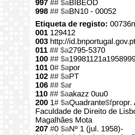
997
##
$a
BIBEOD
998
##
$a
BN10 - 00052
Etiqueta de registo:
00736n
001
129412
003
http://id.bnportugal.gov.
011
##
$a
2795-5370
100
##
$a
19981121a195899
101
0#
$a
por
102
##
$a
PT
106
##
$a
r
110
##
$a
akazz 0uu0
200
1#
$a
Quadrante
$f
propr.
Faculdade de Direito de Lisb
Magalhães Mota
207
#0
$a
Nº 1 (jul. 1958)-