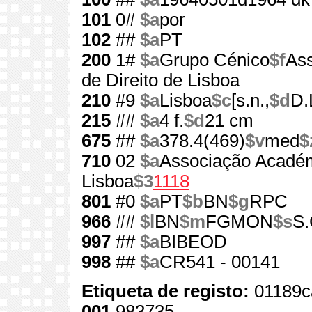
101
0#
$a
por
102
##
$a
PT
200
1#
$a
Grupo Cénico
$f
As
de Direito de Lisboa
210
#9
$a
Lisboa
$c
[s.n.,
$d
D.
215
##
$a
4 f.
$d
21 cm
675
##
$a
378.4(469)
$v
med
$
710
02
$a
Associação Académ
Lisboa
$3
1118
801
#0
$a
PT
$b
BN
$g
RPC
966
##
$l
BN
$m
FGMON
$s
S.
997
##
$a
BIBEOD
998
##
$a
CR541 - 00141
Etiqueta de registo:
01189c
001
983735