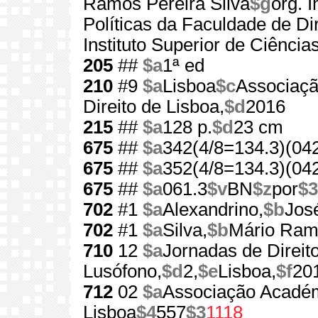
Ramos Pereira Silva
$g
org. I
Políticas da Faculdade de Di
Instituto Superior de Ciência
205
##
$a
1ª ed
210
#9
$a
Lisboa
$c
Associaçã
Direito de Lisboa,
$d
2016
215
##
$a
128 p.
$d
23 cm
675
##
$a
342(4/8=134.3)(04
675
##
$a
352(4/8=134.3)(04
675
##
$a
061.3
$v
BN
$z
por
$3
702
#1
$a
Alexandrino,
$b
Jos
702
#1
$a
Silva,
$b
Mário Ram
710
12
$a
Jornadas de Direi
Lusófono,
$d
2,
$e
Lisboa,
$f
20
712
02
$a
Associação Académ
Lisboa
$4
557
$3
1118