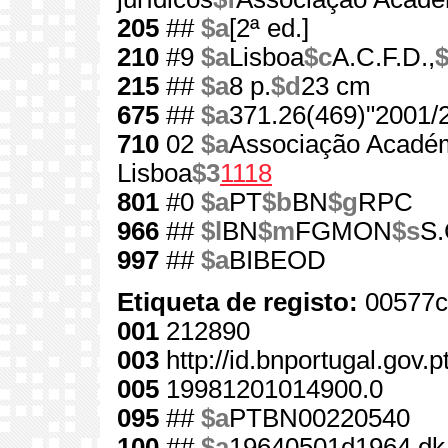
205
##
$a
[2ª ed.]
210
#9
$a
Lisboa
$c
A.C.F.D.,
215
##
$a
8 p.
$d
23 cm
675
##
$a
371.26(469)"2001/
710
02
$a
Associação Académ
Lisboa
$3
1118
801
#0
$a
PT
$b
BN
$g
RPC
966
##
$l
BN
$m
FGMON
$s
S.
997
##
$a
BIBEOD
Etiqueta de registo:
00577c
001
212890
003
http://id.bnportugal.gov.
005
19981201014900.0
095
##
$a
PTBN00220540
100
##
$a
19640501d1964 dk