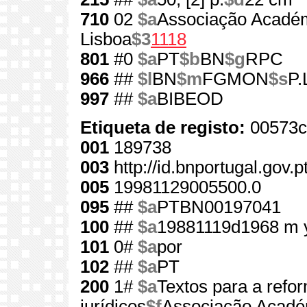
710
02
$a
Associação Académ
Lisboa
$3
1118
801
#0
$a
PT
$b
BN
$g
RPC
966
##
$l
BN
$m
FGMON
$s
P.
997
##
$a
BIBEOD
Etiqueta de registo:
00573c
001
189738
003
http://id.bnportugal.gov.
005
19981129005500.0
095
##
$a
PTBN00197041
100
##
$a
19881119d1968 m 
101
0#
$a
por
102
##
$a
PT
200
1#
$a
Textos para a refo
jurídicos
$f
Associação Académ