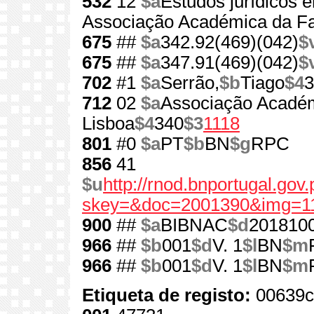
532
12
$a
Estudos jurídicos
Associação Académica da Fac
675
##
$a
342.92(469)(042)
$
675
##
$a
347.91(469)(042)
$
702
#1
$a
Serrão,
$b
Tiago
$4
3
712
02
$a
Associação Académ
Lisboa
$4
340
$3
1118
801
#0
$a
PT
$b
BN
$g
RPC
856
41
$u
http://rnod.bnportugal.go
skey=&doc=2001390&img=1
900
##
$a
BIBNAC
$d
201810
966
##
$b
001
$d
V. 1
$l
BN
$m
966
##
$b
001
$d
V. 1
$l
BN
$m
Etiqueta de registo:
00639c