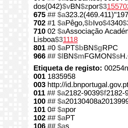
dos(042)
$v
BN
$z
por
$3
15570
675
##
$a
323.2(469.411)"197
702
#1
$a
Pêgo,
$b
Ivo
$4
340
$
710
02
$a
Associação Académ
Lisboa
$3
1118
801
#0
$a
PT
$b
BN
$g
RPC
966
##
$l
BN
$m
FGMON
$s
H.
Etiqueta de registo:
00254n
001
1835958
003
http://id.bnportugal.gov.
011
##
$a
2182-9039
$f
2182-
100
##
$a
20130408a201399
101
0#
$a
por
102
##
$a
PT
106
##
$a
s