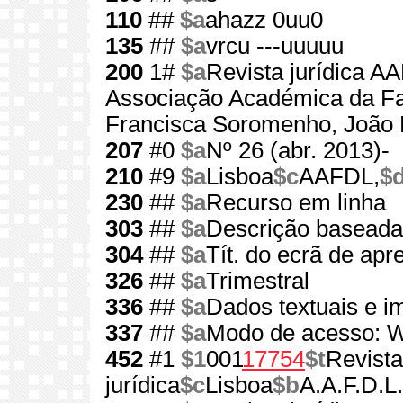
110
##
$a
ahazz 0uu0
135
##
$a
vrcu ---uuuuu
200
1#
$a
Revista jurídica A
Associação Académica da Fac
Francisca Soromenho, João 
207
#0
$a
Nº 26 (abr. 2013)-
210
#9
$a
Lisboa
$c
AAFDL,
$
230
##
$a
Recurso em linha
303
##
$a
Descrição baseada 
304
##
$a
Tít. do ecrã de ap
326
##
$a
Trimestral
336
##
$a
Dados textuais e 
337
##
$a
Modo de acesso: 
452
#1
$1
001
17754
$t
Revista
jurídica
$c
Lisboa
$b
A.A.F.D.L.