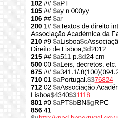
102
##
$a
PT
105
##
$a
y n 000yy
106
##
$a
r
200
1#
$a
Textos de direito in
Associação Académica da Fac
210
#9
$a
Lisboa
$c
Associaçã
Direito de Lisboa,
$d
2012
215
##
$a
511 p.
$d
24 cm
500
00
$a
Leis, decretos, etc.
675
##
$a
341.1/.8(100)(094.
710
01
$a
Portugal.
$3
76824
712
02
$a
Associação Académ
Lisboa
$4
340
$3
1118
801
#0
$a
PT
$b
BN
$g
RPC
856
41
$u
http://rnod.bnportugal.go