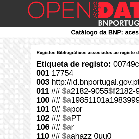
Catálogo da BNP: aces
Registos Bibliográficos associados ao registo 
Etiqueta de registo:
00749c
001
17754
003
http://id.bnportugal.gov.
011
##
$a
2182-9055
$f
2182-
100
##
$a
19851101a198399
101
0#
$a
por
102
##
$a
PT
106
##
$a
r
110
##
$a
ahazz 0uu0