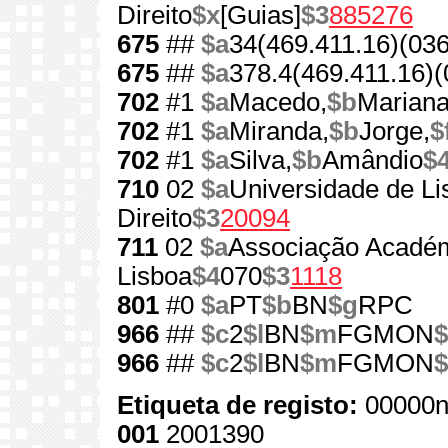
Direito
$x
[Guias]
$3
885276
675
##
$a
34(469.411.16)(036
675
##
$a
378.4(469.411.16)(
702
#1
$a
Macedo,
$b
Marian
702
#1
$a
Miranda,
$b
Jorge,
$
702
#1
$a
Silva,
$b
Amândio
$
710
02
$a
Universidade de Li
Direito
$3
20094
711
02
$a
Associação Académ
Lisboa
$4
070
$3
1118
801
#0
$a
PT
$b
BN
$g
RPC
966
##
$c
2
$l
BN
$m
FGMON
$
966
##
$c
2
$l
BN
$m
FGMON
$
Etiqueta de registo:
00000n
001
2001390