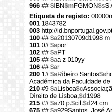
966
##
$l
BN
$m
FGMON
$s
S.
Etiqueta de registo:
00000n
001
1843782
003
http://id.bnportugal.gov.
100
##
$a
20130709d1998 m 
101
0#
$a
por
102
##
$a
PT
105
##
$a
a z 010yy
106
##
$a
r
200
1#
$a
Ribeiro Santos
$e
h
Académica da Faculdade de D
210
#9
$a
Lisboa
$c
Associaçã
Direito de Lisboa,
$d
1998
215
##
$a
70 p.
$c
il.
$d
24 cm
675
##
$a
929Santos, José An