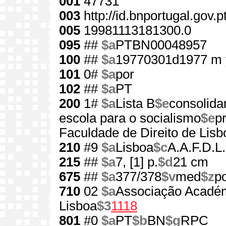
001
47731
003
http://id.bnportugal.gov.
005
19981113181300.0
095
##
$a
PTBN00048957
100
##
$a
19770301d1977 m 
101
0#
$a
por
102
##
$a
PT
200
1#
$a
Lista B
$e
consolida
escola para o socialismo
$e
p
Faculdade de Direito de Lisb
210
#9
$a
Lisboa
$c
A.A.F.D.L.
215
##
$a
7, [1] p.
$d
21 cm
675
##
$a
377/378
$v
med
$z
p
710
02
$a
Associação Académ
Lisboa
$3
1118
801
#0
$a
PT
$b
BN
$g
RPC