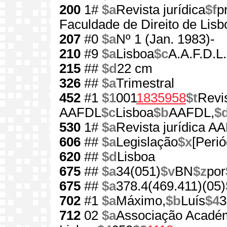
200
1#
$a
Revista jurídica
$f
p
Faculdade de Direito de Lisb
207
#0
$a
Nº 1 (Jan. 1983)-
210
#9
$a
Lisboa
$c
A.A.F.D.L.
215
##
$d
22 cm
326
##
$a
Trimestral
452
#1
$1
001
1835958
$t
Revis
AAFDL
$c
Lisboa
$b
AAFDL,
$
530
1#
$a
Revista jurídica A
606
##
$a
Legislação
$x
[Perió
620
##
$d
Lisboa
675
##
$a
34(051)
$v
BN
$z
por
675
##
$a
378.4(469.411)(05)
702
#1
$a
Máximo,
$b
Luís
$4
3
712
02
$a
Associação Académ