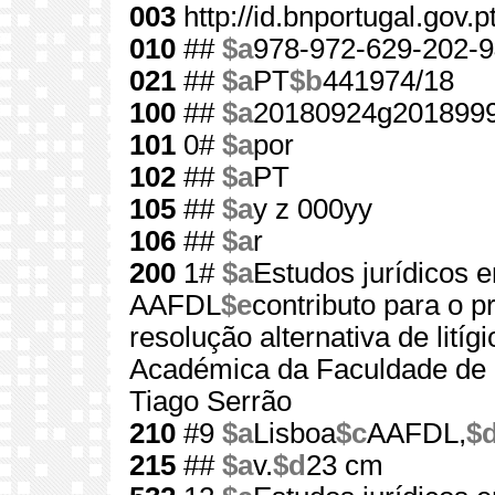
003
http://id.bnportugal.gov.
010
##
$a
978-972-629-202-9
021
##
$a
PT
$b
441974/18
100
##
$a
20180924g201899
101
0#
$a
por
102
##
$a
PT
105
##
$a
y z 000yy
106
##
$a
r
200
1#
$a
Estudos jurídicos
AAFDL
$e
contributo para o p
resolução alternativa de litígi
Académica da Faculdade de D
Tiago Serrão
210
#9
$a
Lisboa
$c
AAFDL,
$
215
##
$a
v.
$d
23 cm