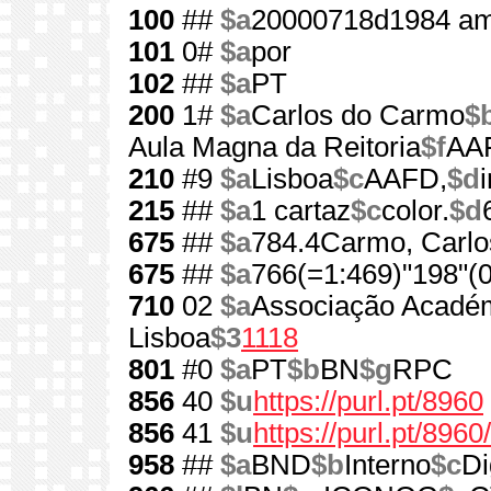
100
##
$a
20000718d1984 am
101
0#
$a
por
102
##
$a
PT
200
1#
$a
Carlos do Carmo
$
Aula Magna da Reitoria
$f
AA
210
#9
$a
Lisboa
$c
AAFD,
$d
215
##
$a
1 cartaz
$c
color.
$d
675
##
$a
784.4Carmo, Carlo
675
##
$a
766(=1:469)"198"(0
710
02
$a
Associação Académ
Lisboa
$3
1118
801
#0
$a
PT
$b
BN
$g
RPC
856
40
$u
https://purl.pt/8960
856
41
$u
https://purl.pt/896
958
##
$a
BND
$b
Interno
$c
Di