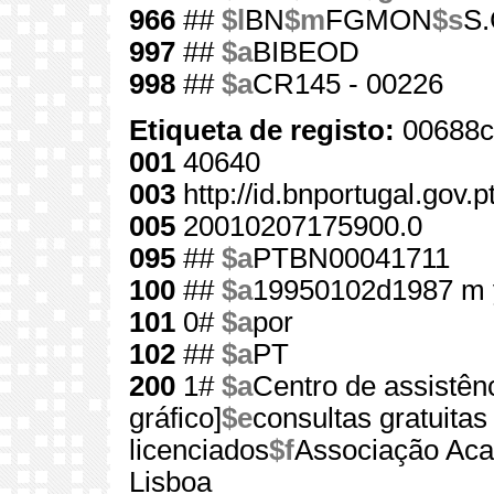
966
##
$l
BN
$m
FGMON
$s
S.
997
##
$a
BIBEOD
998
##
$a
CR145 - 00226
Etiqueta de registo:
00688c
001
40640
003
http://id.bnportugal.gov.
005
20010207175900.0
095
##
$a
PTBN00041711
100
##
$a
19950102d1987 m 
101
0#
$a
por
102
##
$a
PT
200
1#
$a
Centro de assistênc
gráfico]
$e
consultas gratuita
licenciados
$f
Associação Aca
Lisboa