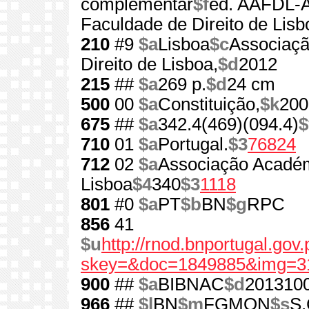
complementar
$f
ed. AAFDL-A
Faculdade de Direito de Lisb
210
#9
$a
Lisboa
$c
Associaçã
Direito de Lisboa,
$d
2012
215
##
$a
269 p.
$d
24 cm
500
00
$a
Constituição,
$k
200
675
##
$a
342.4(469)(094.4)
$
710
01
$a
Portugal.
$3
76824
712
02
$a
Associação Académ
Lisboa
$4
340
$3
1118
801
#0
$a
PT
$b
BN
$g
RPC
856
41
$u
http://rnod.bnportugal.go
skey=&doc=1849885&img=3
900
##
$a
BIBNAC
$d
201310
966
##
$l
BN
$m
FGMON
$s
S.