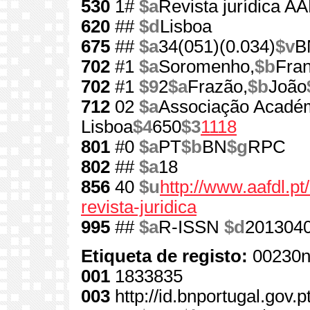
530
1#
$a
Revista jurídica A
620
##
$d
Lisboa
675
##
$a
34(051)(0.034)
$v
B
702
#1
$a
Soromenho,
$b
Fran
702
#1
$9
2
$a
Frazão,
$b
João
712
02
$a
Associação Académ
Lisboa
$4
650
$3
1118
801
#0
$a
PT
$b
BN
$g
RPC
802
##
$a
18
856
40
$u
http://www.aafdl.p
revista-juridica
995
##
$a
R-ISSN
$d
201304
Etiqueta de registo:
00230n
001
1833835
003
http://id.bnportugal.gov.