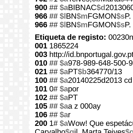
900
##
$a
BIBNAC
$d
201306
966
##
$l
BN
$m
FGMON
$s
P.
966
##
$l
BN
$m
FGMON
$s
P.
Etiqueta de registo:
00230n
001
1865224
003
http://id.bnportugal.gov.
010
##
$a
978-989-648-500-9
021
##
$a
PT
$b
364770/13
100
##
$a
20140225d2013 cd
101
0#
$a
por
102
##
$a
PT
105
##
$a
a z 000ay
106
##
$a
r
200
1#
$a
Wow! Que espetácu
Carvalho
$g
il. Marta Teives
$