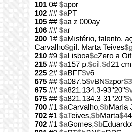
101
0#
$a
por
102
##
$a
PT
105
##
$a
a z 000ay
106
##
$a
r
200
1#
$a
Mistério, talento, a
Carvalho
$g
il. Marta Teives
$
210
#9
$a
Lisboa
$c
Zero a Oit
215
##
$a
157 p.
$c
il.
$d
21 cm
225
2#
$a
BFF
$v
6
675
##
$a
087.5
$v
BN
$z
por
$3
675
##
$a
821.134.3-93"20"
$
675
##
$a
821.134.3-31"20"
$
700
#1
$a
Carvalho,
$b
Maria 
702
#1
$a
Teives,
$b
Marta
$4
4
702
#1
$a
Gomes,
$b
Eduardo