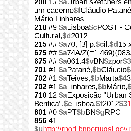
200
1#
$a
Urban sketchers e
um caderno
$f
Cláudio Patané..
Mário Linhares
210
#9
$a
Lisboa
$c
POST - Co
Cultural,
$d
2012
215
##
$a
70, [3] p.
$c
il.
$d
15 
675
##
$a
74A/Z(=1:469)(083
675
##
$a
061.4
$v
BN
$z
por
$3
701
#1
$a
Patané,
$b
Cláudio
$
702
#1
$a
Teives,
$b
Marta
$4
3
702
#1
$a
Linhares,
$b
Mário,
$
710
12
$a
Exposição "Urban 
Benfica",
$e
Lisboa,
$f
2012
$3
801
#0
$a
PT
$b
BN
$g
RPC
856
41
$u
http://rnod.bnportugal.go