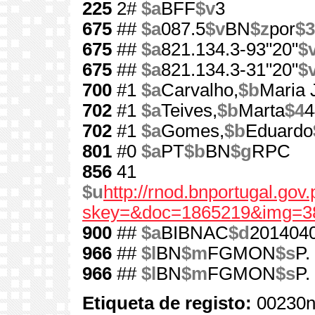
225
2#
$a
BFF
$v
3
675
##
$a
087.5
$v
BN
$z
por
$3
675
##
$a
821.134.3-93"20"
$
675
##
$a
821.134.3-31"20"
$
700
#1
$a
Carvalho,
$b
Maria 
702
#1
$a
Teives,
$b
Marta
$4
4
702
#1
$a
Gomes,
$b
Eduardo
801
#0
$a
PT
$b
BN
$g
RPC
856
41
$u
http://rnod.bnportugal.go
skey=&doc=1865219&img=3
900
##
$a
BIBNAC
$d
201404
966
##
$l
BN
$m
FGMON
$s
P.
966
##
$l
BN
$m
FGMON
$s
P.
Etiqueta de registo:
00230n