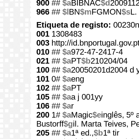
900
##
$a
BIBNAC
$d
200911
966
##
$l
BN
$m
FGMON
$s
L.
Etiqueta de registo:
00230n
001
1308483
003
http://id.bnportugal.gov.
010
##
$a
972-47-2417-4
021
##
$a
PT
$b
210204/04
100
##
$a
20050201d2004 d 
101
0#
$a
eng
102
##
$a
PT
105
##
$a
a j 001yy
106
##
$a
r
200
1#
$a
Magic
$e
inglês, 5º 
Bustorff
$g
il. Marta Teives, P
205
##
$a
1ª ed.,
$b
1ª tir