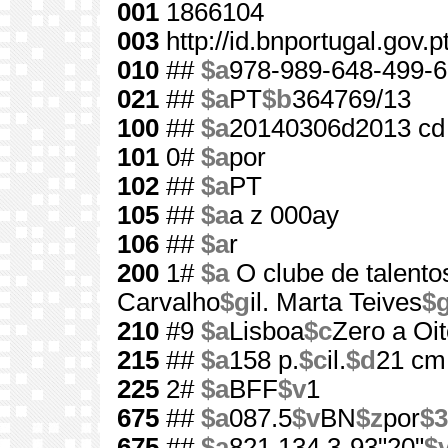
001
1866104
003
http://id.bnportugal.gov.
010
##
$a
978-989-648-499-6
021
##
$a
PT
$b
364769/13
100
##
$a
20140306d2013 cd
101
0#
$a
por
102
##
$a
PT
105
##
$a
a z 000ay
106
##
$a
r
200
1#
$a
O clube de talento
Carvalho
$g
il. Marta Teives
$
210
#9
$a
Lisboa
$c
Zero a Oit
215
##
$a
158 p.
$c
il.
$d
21 cm
225
2#
$a
BFF
$v
1
675
##
$a
087.5
$v
BN
$z
por
$3
675
##
$a
821.134.3-93"20"
$