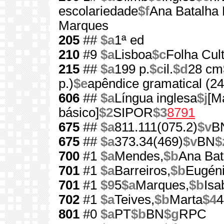
escolariedade
$f
Ana Batalha 
Marques
205
##
$a
1ª ed
210
#9
$a
Lisboa
$c
Folha Cult
215
##
$a
199 p.
$c
il.
$d
28 cm
p.)
$e
apêndice gramatical (24
606
##
$a
Língua inglesa
$j
[M
básico]
$2
SIPOR
$3
8791
675
##
$a
811.111(075.2)
$v
B
675
##
$a
373.34(469)
$v
BN
$
700
#1
$a
Mendes,
$b
Ana Bat
701
#1
$a
Barreiros,
$b
Eugén
701
#1
$9
5
$a
Marques,
$b
Isa
702
#1
$a
Teives,
$b
Marta
$4
4
801
#0
$a
PT
$b
BN
$g
RPC