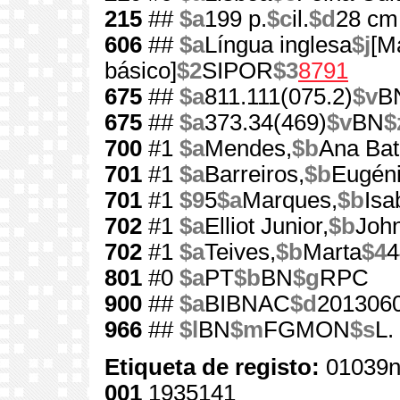
215
##
$a
199 p.
$c
il.
$d
28 cm
606
##
$a
Língua inglesa
$j
[M
básico]
$2
SIPOR
$3
8791
675
##
$a
811.111(075.2)
$v
B
675
##
$a
373.34(469)
$v
BN
$
700
#1
$a
Mendes,
$b
Ana Bat
701
#1
$a
Barreiros,
$b
Eugén
701
#1
$9
5
$a
Marques,
$b
Isa
702
#1
$a
Elliot Junior,
$b
Joh
702
#1
$a
Teives,
$b
Marta
$4
4
801
#0
$a
PT
$b
BN
$g
RPC
900
##
$a
BIBNAC
$d
201306
966
##
$l
BN
$m
FGMON
$s
L.
Etiqueta de registo:
01039n
001
1935141