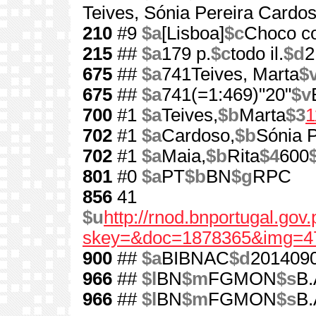
Teives, Sónia Pereira Cardo
210
#9
$a
[Lisboa]
$c
Choco co
215
##
$a
179 p.
$c
todo il.
$d
2
675
##
$a
741Teives, Marta
$
675
##
$a
741(=1:469)"20"
$v
700
#1
$a
Teives,
$b
Marta
$3
1
702
#1
$a
Cardoso,
$b
Sónia P
702
#1
$a
Maia,
$b
Rita
$4
600
801
#0
$a
PT
$b
BN
$g
RPC
856
41
$u
http://rnod.bnportugal.go
skey=&doc=1878365&img=4
900
##
$a
BIBNAC
$d
201409
966
##
$l
BN
$m
FGMON
$s
B.
966
##
$l
BN
$m
FGMON
$s
B.