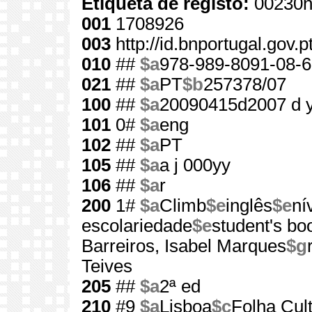
Etiqueta de registo:
00230n
001
1708926
003
http://id.bnportugal.gov.
010
##
$a
978-989-8091-08-6
021
##
$a
PT
$b
257378/07
100
##
$a
20090415d2007 d 
101
0#
$a
eng
102
##
$a
PT
105
##
$a
a j 000yy
106
##
$a
r
200
1#
$a
Climb
$e
inglês
$e
ní
escolariedade
$e
student's bo
Barreiros, Isabel Marques
$g
Teives
205
##
$a
2ª ed
210
#9
$a
Lisboa
$c
Folha Cult