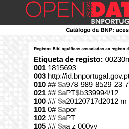
Catálogo da BNP: aces
Registos Bibliográficos associados ao registo 
Etiqueta de registo:
00230n
001
1815693
003
http://id.bnportugal.gov.
010
##
$a
978-989-8529-23-7
021
##
$a
PT
$b
339994/12
100
##
$a
20120717d2012 m 
101
0#
$a
por
102
##
$a
PT
105
##
$a
a z 000yy