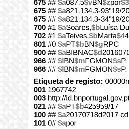
675
##
$a
087.5
$v
BN
$z
por
$3
675
##
$a
821.134.3-93"19/20
675
##
$a
821.134.3-34"19/20
700
#1
$a
Soares,
$b
Luísa Du
702
#1
$a
Teives,
$b
Marta
$4
4
801
#0
$a
PT
$b
BN
$g
RPC
900
##
$a
BIBNAC
$d
201607
966
##
$l
BN
$m
FGMON
$s
P.
966
##
$l
BN
$m
FGMON
$s
P.
Etiqueta de registo:
00000n
001
1967742
003
http://id.bnportugal.gov.
021
##
$a
PT
$b
425959/17
100
##
$a
20170718d2017 cd
101
0#
$a
por