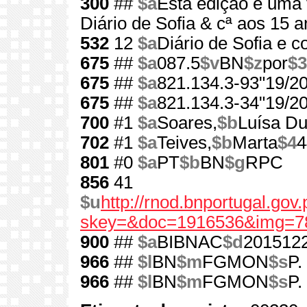
300
##
$a
Esta edição é uma 
Diário de Sofia & cª aos 15 
532
12
$a
Diário de Sofia e 
675
##
$a
087.5
$v
BN
$z
por
$3
675
##
$a
821.134.3-93"19/20
675
##
$a
821.134.3-34"19/20
700
#1
$a
Soares,
$b
Luísa Du
702
#1
$a
Teives,
$b
Marta
$4
4
801
#0
$a
PT
$b
BN
$g
RPC
856
41
$u
http://rnod.bnportugal.go
skey=&doc=1916536&img=7
900
##
$a
BIBNAC
$d
201512
966
##
$l
BN
$m
FGMON
$s
P.
966
##
$l
BN
$m
FGMON
$s
P.