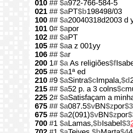
010
##
$a
972-766-584-5
021
##
$a
PT
$b
198498/03
100
##
$a
20040318d2003 d 
101
0#
$a
por
102
##
$a
PT
105
##
$a
a z 001yy
106
##
$a
r
200
1#
$a
As religiões
$f
Isab
205
##
$a
1ª ed
210
#9
$a
Sintra
$c
Impala,
$d
215
##
$a
52 p. a 3 colns
$c
mu
225
2#
$a
Satisfaçam a minha
675
##
$a
087.5
$v
BN
$z
por
$3
675
##
$a
2(091)
$v
BN
$z
por
$
700
#1
$a
Lamas,
$b
Isabel
$3
702
#1
$a
Teives,
$b
Marta
$4
4