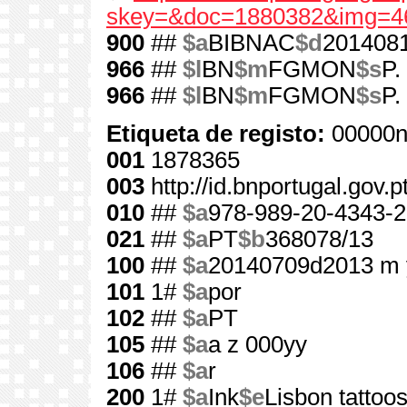
skey=&doc=1880382&img=4
900
##
$a
BIBNAC
$d
201408
966
##
$l
BN
$m
FGMON
$s
P.
966
##
$l
BN
$m
FGMON
$s
P.
Etiqueta de registo:
00000n
001
1878365
003
http://id.bnportugal.gov.
010
##
$a
978-989-20-4343-2
021
##
$a
PT
$b
368078/13
100
##
$a
20140709d2013 m 
101
1#
$a
por
102
##
$a
PT
105
##
$a
a z 000yy
106
##
$a
r
200
1#
$a
Ink
$e
Lisbon tattoo