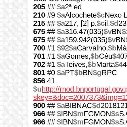
205
##
$a
2ª ed
210
#9
$a
Alcochete
$c
Nexo Li
215
##
$a
217, [2] p.
$c
il.
$d
23
675
##
$a
316.47(035)
$v
BN
$
675
##
$a
159.942(035)
$v
BN
700
#1
$9
2
$a
Carvalho,
$b
Má
701
#1
$a
Gomes,
$b
Céu
$4
0
702
#1
$a
Teives,
$b
Marta
$4
4
801
#0
$a
PT
$b
BN
$g
RPC
856
41
$u
http://rnod.bnportugal.go
skey=&doc=2007373&img=1
900
##
$a
BIBNAC
$d
201812
966
##
$l
BN
$m
FGMON
$s
S.
966
##
$l
BN
$m
FGMON
$s
S.