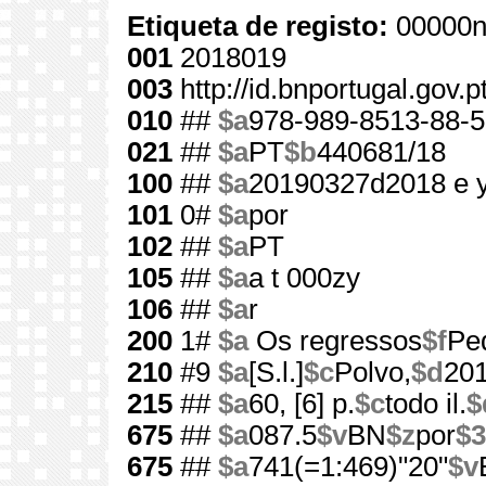
Etiqueta de registo:
00000n
001
2018019
003
http://id.bnportugal.gov.
010
##
$a
978-989-8513-88-5
021
##
$a
PT
$b
440681/18
100
##
$a
20190327d2018 e 
101
0#
$a
por
102
##
$a
PT
105
##
$a
a t 000zy
106
##
$a
r
200
1#
$a
Os regressos
$f
Pe
210
#9
$a
[S.l.]
$c
Polvo,
$d
20
215
##
$a
60, [6] p.
$c
todo il.
$
675
##
$a
087.5
$v
BN
$z
por
$3
675
##
$a
741(=1:469)"20"
$v