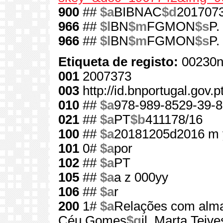
900
##
$a
BIBNAC
$d
201707
966
##
$l
BN
$m
FGMON
$s
P.
966
##
$l
BN
$m
FGMON
$s
P.
Etiqueta de registo:
00230n
001
2007373
003
http://id.bnportugal.gov.
010
##
$a
978-989-8529-39-8
021
##
$a
PT
$b
411178/16
100
##
$a
20181205d2016 m 
101
0#
$a
por
102
##
$a
PT
105
##
$a
a z 000yy
106
##
$a
r
200
1#
$a
Relações com alm
Céu Gomes
$g
il. Marta Teive