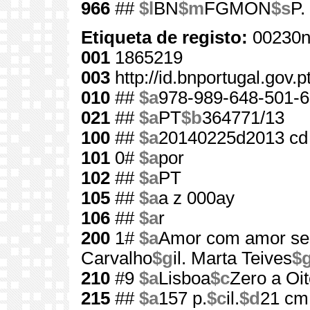
966
##
$l
BN
$m
FGMON
$s
P.
Etiqueta de registo:
00230n
001
1865219
003
http://id.bnportugal.gov.
010
##
$a
978-989-648-501-6
021
##
$a
PT
$b
364771/13
100
##
$a
20140225d2013 cd
101
0#
$a
por
102
##
$a
PT
105
##
$a
a z 000ay
106
##
$a
r
200
1#
$a
Amor com amor se
Carvalho
$g
il. Marta Teives
$
210
#9
$a
Lisboa
$c
Zero a Oit
215
##
$a
157 p.
$c
il.
$d
21 cm