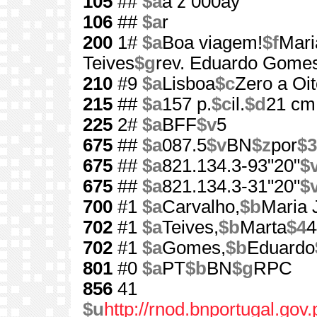
105
##
$a
a z 000ay
106
##
$a
r
200
1#
$a
Boa viagem!
$f
Mari
Teives
$g
rev. Eduardo Gome
210
#9
$a
Lisboa
$c
Zero a Oit
215
##
$a
157 p.
$c
il.
$d
21 cm
225
2#
$a
BFF
$v
5
675
##
$a
087.5
$v
BN
$z
por
$3
675
##
$a
821.134.3-93"20"
$
675
##
$a
821.134.3-31"20"
$
700
#1
$a
Carvalho,
$b
Maria 
702
#1
$a
Teives,
$b
Marta
$4
4
702
#1
$a
Gomes,
$b
Eduardo
801
#0
$a
PT
$b
BN
$g
RPC
856
41
$u
http://rnod.bnportugal.go