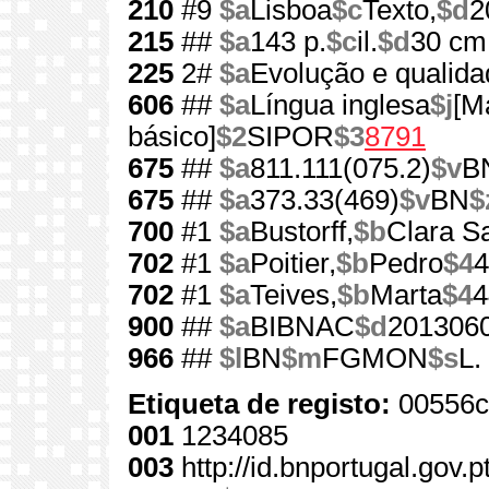
210
#9
$a
Lisboa
$c
Texto,
$d
2
215
##
$a
143 p.
$c
il.
$d
30 cm
225
2#
$a
Evolução e qualida
606
##
$a
Língua inglesa
$j
[M
básico]
$2
SIPOR
$3
8791
675
##
$a
811.111(075.2)
$v
B
675
##
$a
373.33(469)
$v
BN
$
700
#1
$a
Bustorff,
$b
Clara S
702
#1
$a
Poitier,
$b
Pedro
$4
4
702
#1
$a
Teives,
$b
Marta
$4
4
900
##
$a
BIBNAC
$d
201306
966
##
$l
BN
$m
FGMON
$s
L.
Etiqueta de registo:
00556c
001
1234085
003
http://id.bnportugal.gov.