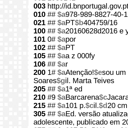
003
http://id.bnportugal.gov.
010
##
$a
978-989-8827-40-1
021
##
$a
PT
$b
404759/16
100
##
$a
20160628d2016 e 
101
0#
$a
por
102
##
$a
PT
105
##
$a
a z 000fy
106
##
$a
r
200
1#
$a
Atenção!
$e
sou um 
Soares
$g
il. Marta Teives
205
##
$a
1ª ed
210
#9
$a
Barcarena
$c
Jacar
215
##
$a
101 p.
$c
il.
$d
20 cm
305
##
$a
Ed. versão atualiz
adolescente, publicado em 2