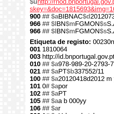
$u
http://rnod.bnportugal.go
skey=&doc=1815693&img=1
900
##
$a
BIBNAC
$d
201207
966
##
$l
BN
$m
FGMON
$s
S.
966
##
$l
BN
$m
FGMON
$s
S.
Etiqueta de registo:
00230n
001
1810064
003
http://id.bnportugal.gov.
010
##
$a
978-989-20-2793-7
021
##
$a
PT
$b
337552/11
100
##
$a
20120418d2012 m 
101
0#
$a
por
102
##
$a
PT
105
##
$a
a b 000yy
106
##
$a
r