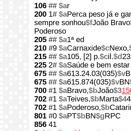
106
##
$a
r
200
1#
$a
Perca peso já e g
sempre sonhou
$f
João Bravo
Poderoso
205
##
$a
1ª ed
210
#9
$a
Carnaxide
$c
Nexo,
215
##
$a
105, [2] p.
$c
il.
$d
23
225
2#
$a
Saúde e bem estar
675
##
$a
613.24.03(035)
$v
B
675
##
$a
615.874(035)
$v
BN
700
#1
$a
Bravo,
$b
João
$3
15
702
#1
$a
Teives,
$b
Marta
$4
4
702
#1
$a
Poderoso,
$b
Catari
801
#0
$a
PT
$b
BN
$g
RPC
856
41