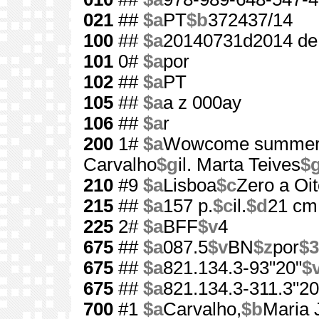
021
##
$a
PT
$b
372437/14
100
##
$a
20140731d2014 de
101
0#
$a
por
102
##
$a
PT
105
##
$a
a z 000ay
106
##
$a
r
200
1#
$a
Wowcome summer
Carvalho
$g
il. Marta Teives
$
210
#9
$a
Lisboa
$c
Zero a Oit
215
##
$a
157 p.
$c
il.
$d
21 cm
225
2#
$a
BFF
$v
4
675
##
$a
087.5
$v
BN
$z
por
$3
675
##
$a
821.134.3-93"20"
$
675
##
$a
821.134.3-311.3"20
700
#1
$a
Carvalho,
$b
Maria 