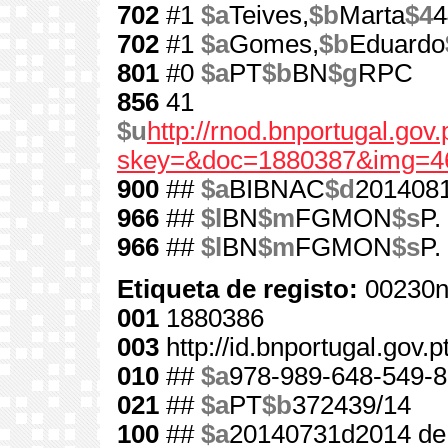
702
#1
$a
Teives,
$b
Marta
$4
4
702
#1
$a
Gomes,
$b
Eduardo
801
#0
$a
PT
$b
BN
$g
RPC
856
41
$u
http://rnod.bnportugal.go
skey=&doc=1880387&img=4
900
##
$a
BIBNAC
$d
201408
966
##
$l
BN
$m
FGMON
$s
P.
966
##
$l
BN
$m
FGMON
$s
P.
Etiqueta de registo:
00230n
001
1880386
003
http://id.bnportugal.gov.
010
##
$a
978-989-648-549-8
021
##
$a
PT
$b
372439/14
100
##
$a
20140731d2014 de