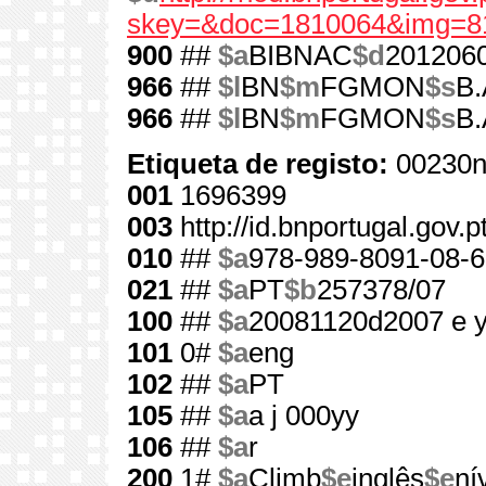
skey=&doc=1810064&img=8
900
##
$a
BIBNAC
$d
201206
966
##
$l
BN
$m
FGMON
$s
B.
966
##
$l
BN
$m
FGMON
$s
B.
Etiqueta de registo:
00230n
001
1696399
003
http://id.bnportugal.gov.
010
##
$a
978-989-8091-08-6
021
##
$a
PT
$b
257378/07
100
##
$a
20081120d2007 e 
101
0#
$a
eng
102
##
$a
PT
105
##
$a
a j 000yy
106
##
$a
r
200
1#
$a
Climb
$e
inglês
$e
ní