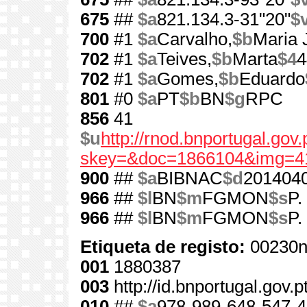
675
##
$a
821.134.3-31"20"
$
700
#1
$a
Carvalho,
$b
Maria 
702
#1
$a
Teives,
$b
Marta
$4
4
702
#1
$a
Gomes,
$b
Eduardo
801
#0
$a
PT
$b
BN
$g
RPC
856
41
$u
http://rnod.bnportugal.go
skey=&doc=1866104&img=4
900
##
$a
BIBNAC
$d
201404
966
##
$l
BN
$m
FGMON
$s
P.
966
##
$l
BN
$m
FGMON
$s
P.
Etiqueta de registo:
00230n
001
1880387
003
http://id.bnportugal.gov.
010
##
$a
978-989-648-547-4