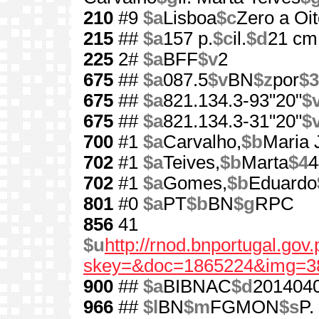
210
#9
$a
Lisboa
$c
Zero a Oit
215
##
$a
157 p.
$c
il.
$d
21 cm
225
2#
$a
BFF
$v
2
675
##
$a
087.5
$v
BN
$z
por
$3
675
##
$a
821.134.3-93"20"
$
675
##
$a
821.134.3-31"20"
$
700
#1
$a
Carvalho,
$b
Maria 
702
#1
$a
Teives,
$b
Marta
$4
4
702
#1
$a
Gomes,
$b
Eduardo
801
#0
$a
PT
$b
BN
$g
RPC
856
41
$u
http://rnod.bnportugal.go
skey=&doc=1865224&img=3
900
##
$a
BIBNAC
$d
201404
966
##
$l
BN
$m
FGMON
$s
P.