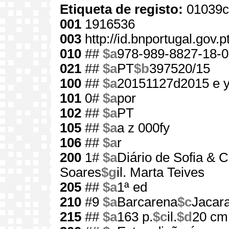
Etiqueta de registo:
01039c
001
1916536
003
http://id.bnportugal.gov.
010
##
$a
978-989-8827-18-0
021
##
$a
PT
$b
397520/15
100
##
$a
20151127d2015 e 
101
0#
$a
por
102
##
$a
PT
105
##
$a
a z 000fy
106
##
$a
r
200
1#
$a
Diário de Sofia & C
Soares
$g
il. Marta Teives
205
##
$a
1ª ed
210
#9
$a
Barcarena
$c
Jacar
215
##
$a
163 p.
$c
il.
$d
20 cm