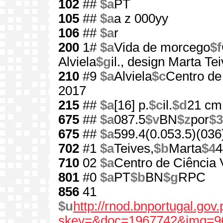
102
##
$a
PT
105
##
$a
a z 000yy
106
##
$a
r
200
1#
$a
Vida de morcego
$f
Alviela
$g
il., design Marta Te
210
#9
$a
Alviela
$c
Centro de 
2017
215
##
$a
[16] p.
$c
il.
$d
21 cm
675
##
$a
087.5
$v
BN
$z
por
$3
675
##
$a
599.4(0.053.5)(036
702
#1
$a
Teives,
$b
Marta
$4
4
710
02
$a
Centro de Ciência V
801
#0
$a
PT
$b
BN
$g
RPC
856
41
$u
http://rnod.bnportugal.go
skey=&doc=1967742&img=9