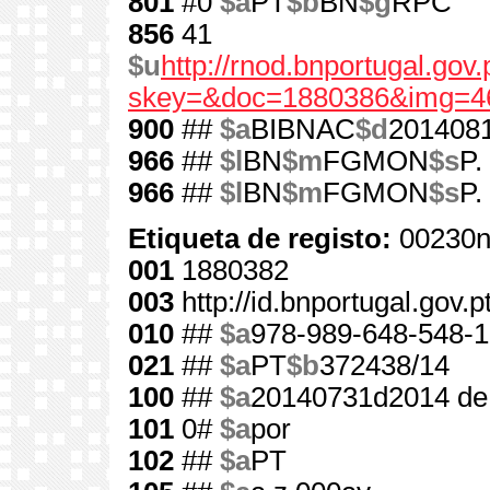
801
#0
$a
PT
$b
BN
$g
RPC
856
41
$u
http://rnod.bnportugal.go
skey=&doc=1880386&img=4
900
##
$a
BIBNAC
$d
201408
966
##
$l
BN
$m
FGMON
$s
P.
966
##
$l
BN
$m
FGMON
$s
P.
Etiqueta de registo:
00230n
001
1880382
003
http://id.bnportugal.gov.
010
##
$a
978-989-648-548-1
021
##
$a
PT
$b
372438/14
100
##
$a
20140731d2014 de
101
0#
$a
por
102
##
$a
PT