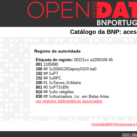
Catálogo da BNP: aces
Registo de autoridade
Etiqueta de registo:
00221cx a2200109 45
001
1185890
100
##
$a
20041202apory0103 ba0
102
##
$a
PT
152
##
$a
RPC
200
#1
$a
Teives,
$b
Marta
801
#0
$a
PT
$b
BN
810
##
$a
As religiões
830
##
$a
Ilustradora. Lic. em Belas Artes
ver registos bibliográficos associados
OpendataBNP@bnportugal.pt
2003 | Bib