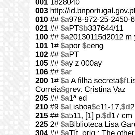
001
1828040
003
http://id.bnportugal.gov.
010
##
$a
978-972-25-2450-6
021
##
$a
PT
$b
337644/11
100
##
$a
20130115d2012 m 
101
1#
$a
por
$c
eng
102
##
$a
PT
105
##
$a
y z 000ay
106
##
$a
r
200
1#
$a
A filha secreta
$f
Li
Correia
$g
rev. Cristina Vaz
205
##
$a
1ª ed
210
#9
$a
Lisboa
$c
11-17,
$d
2
215
##
$a
511, [1] p.
$d
17 cm
225
2#
$a
Biblioteca Lisa Ga
304
##
$a
Tít. orig.: The othe