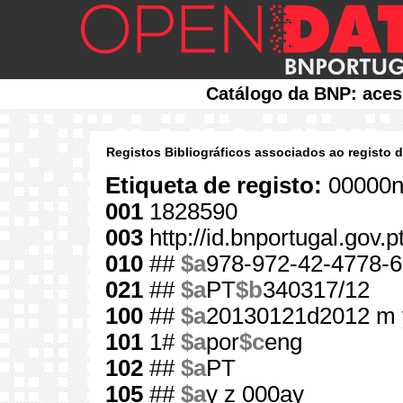
Catálogo da BNP: aces
Registos Bibliográficos associados ao registo 
Etiqueta de registo:
00000n
001
1828590
003
http://id.bnportugal.gov.
010
##
$a
978-972-42-4778-6
021
##
$a
PT
$b
340317/12
100
##
$a
20130121d2012 m 
101
1#
$a
por
$c
eng
102
##
$a
PT
105
##
$a
y z 000ay