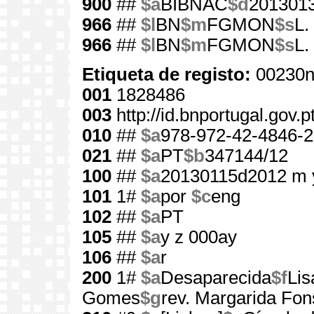
900
##
$a
BIBNAC
$d
201301
966
##
$l
BN
$m
FGMON
$s
L.
966
##
$l
BN
$m
FGMON
$s
L.
Etiqueta de registo:
00230n
001
1828486
003
http://id.bnportugal.gov.
010
##
$a
978-972-42-4846-2
021
##
$a
PT
$b
347144/12
100
##
$a
20130115d2012 m 
101
1#
$a
por
$c
eng
102
##
$a
PT
105
##
$a
y z 000ay
106
##
$a
r
200
1#
$a
Desaparecida
$f
Lis
Gomes
$g
rev. Margarida Fo