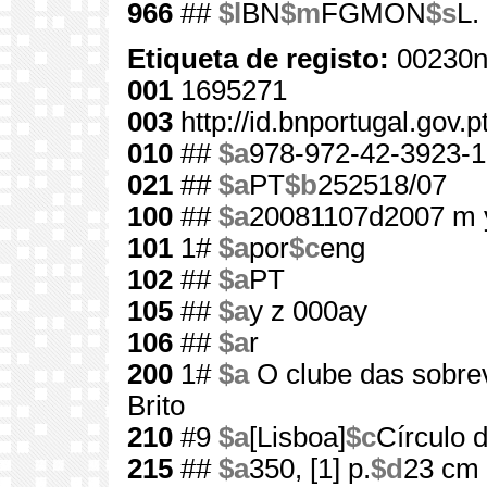
966
##
$l
BN
$m
FGMON
$s
L.
Etiqueta de registo:
00230n
001
1695271
003
http://id.bnportugal.gov.
010
##
$a
978-972-42-3923-1
021
##
$a
PT
$b
252518/07
100
##
$a
20081107d2007 m 
101
1#
$a
por
$c
eng
102
##
$a
PT
105
##
$a
y z 000ay
106
##
$a
r
200
1#
$a
O clube das sobre
Brito
210
#9
$a
[Lisboa]
$c
Círculo d
215
##
$a
350, [1] p.
$d
23 cm