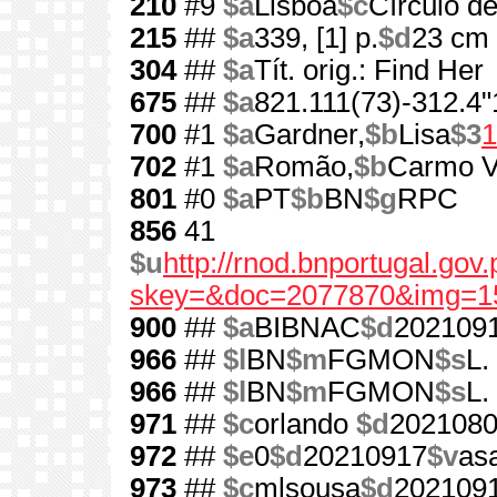
210
#9
$a
Lisboa
$c
Círculo de
215
##
$a
339, [1] p.
$d
23 cm
304
##
$a
Tít. orig.: Find Her
675
##
$a
821.111(73)-312.4"
700
#1
$a
Gardner,
$b
Lisa
$3
1
702
#1
$a
Romão,
$b
Carmo V
801
#0
$a
PT
$b
BN
$g
RPC
856
41
$u
http://rnod.bnportugal.go
skey=&doc=2077870&img=1
900
##
$a
BIBNAC
$d
202109
966
##
$l
BN
$m
FGMON
$s
L.
966
##
$l
BN
$m
FGMON
$s
L.
971
##
$c
orlando
$d
202108
972
##
$e
0
$d
20210917
$v
as
973
##
$c
mlsousa
$d
202109