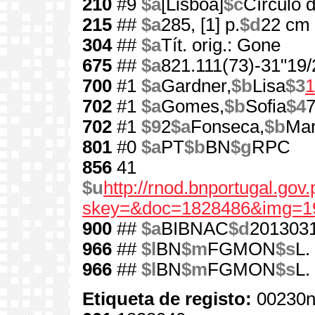
210
#9
$a
[Lisboa]
$c
Círculo d
215
##
$a
285, [1] p.
$d
22 cm
304
##
$a
Tít. orig.: Gone
675
##
$a
821.111(73)-31"19/
700
#1
$a
Gardner,
$b
Lisa
$3
1
702
#1
$a
Gomes,
$b
Sofia
$4
702
#1
$9
2
$a
Fonseca,
$b
Mar
801
#0
$a
PT
$b
BN
$g
RPC
856
41
$u
http://rnod.bnportugal.go
skey=&doc=1828486&img=1
900
##
$a
BIBNAC
$d
201303
966
##
$l
BN
$m
FGMON
$s
L.
966
##
$l
BN
$m
FGMON
$s
L.
Etiqueta de registo:
00230n