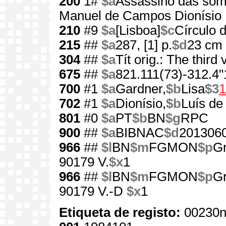
200
1#
$a
Assassino das so
Manuel de Campos Dionísio
210
#9
$a
[Lisboa]
$c
Círculo d
215
##
$a
287, [1] p.
$d
23 cm
304
##
$a
Tít orig.: The third 
675
##
$a
821.111(73)-312.4"
700
#1
$a
Gardner,
$b
Lisa
$3
1
702
#1
$a
Dionísio,
$b
Luís d
801
#0
$a
PT
$b
BN
$g
RPC
900
##
$a
BIBNAC
$d
201306
966
##
$l
BN
$m
FGMON
$p
Gr
90179 V.
$x
1
966
##
$l
BN
$m
FGMON
$p
Gr
90179 V.-D
$x
1
Etiqueta de registo:
00230n