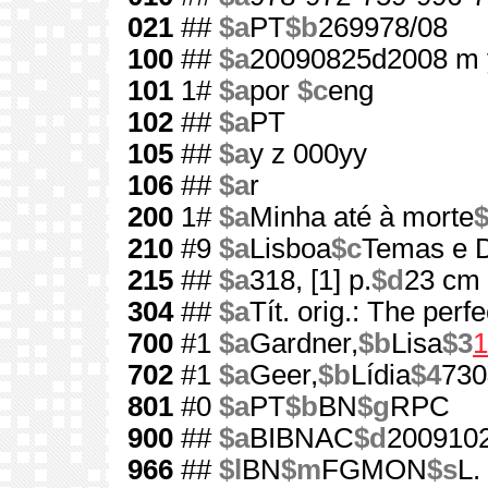
021
##
$a
PT
$b
269978/08
100
##
$a
20090825d2008 m 
101
1#
$a
por
$c
eng
102
##
$a
PT
105
##
$a
y z 000yy
106
##
$a
r
200
1#
$a
Minha até à morte
$
210
#9
$a
Lisboa
$c
Temas e D
215
##
$a
318, [1] p.
$d
23 cm
304
##
$a
Tít. orig.: The per
700
#1
$a
Gardner,
$b
Lisa
$3
1
702
#1
$a
Geer,
$b
Lídia
$4
730
801
#0
$a
PT
$b
BN
$g
RPC
900
##
$a
BIBNAC
$d
200910
966
##
$l
BN
$m
FGMON
$s
L.