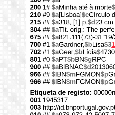
200
1#
$a
Minha até à morte
$
210
#9
$a
[Lisboa]
$c
Círculo d
215
##
$a
318, [1] p.
$d
23 cm
304
##
$a
Tít. orig.: The per
675
##
$a
821.111(73)-31"19/
700
#1
$a
Gardner,
$b
Lisa
$3
1
702
#1
$a
Geer,
$b
Lídia
$4
730
801
#0
$a
PT
$b
BN
$g
RPC
900
##
$a
BIBNAC
$d
201306
966
##
$l
BN
$m
FGMON
$p
Gr
966
##
$l
BN
$m
FGMON
$p
Gr
Etiqueta de registo:
00000n
001
1945317
003
http://id.bnportugal.gov.
010
##
$a
978-972-42-5097-7