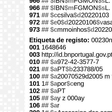
966
##
$l
BN
$m
FGMON
$s
L.
966
##
$l
BN
$m
FGMON
$s
L.
971
##
$c
csilva
$d
20220103
972
##
$e
0
$d
20220106
$v
as
973
##
$c
mmoinhos
$d
20220
Etiqueta de registo:
00230n
001
1648646
003
http://id.bnportugal.gov.
010
##
$a
972-42-3577-7
021
##
$a
PT
$b
233788/05
100
##
$a
20070529d2005 m 
101
1#
$a
por
$c
eng
102
##
$a
PT
105
##
$a
y z 000ay
106
##
$a
r