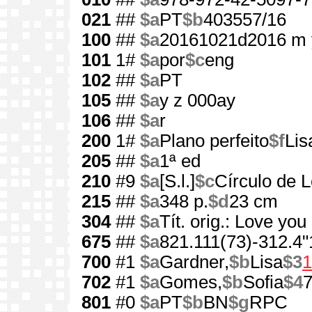
021
##
$a
PT
$b
403557/16
100
##
$a
20161021d2016 m 
101
1#
$a
por
$c
eng
102
##
$a
PT
105
##
$a
y z 000ay
106
##
$a
r
200
1#
$a
Plano perfeito
$f
Lis
205
##
$a
1ª ed
210
#9
$a
[S.l.]
$c
Círculo de L
215
##
$a
348 p.
$d
23 cm
304
##
$a
Tít. orig.: Love yo
675
##
$a
821.111(73)-312.4"
700
#1
$a
Gardner,
$b
Lisa
$3
1
702
#1
$a
Gomes,
$b
Sofia
$4
801
#0
$a
PT
$b
BN
$g
RPC