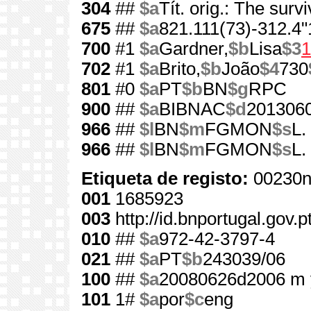
304
##
$a
Tít. orig.: The surv
675
##
$a
821.111(73)-312.4"
700
#1
$a
Gardner,
$b
Lisa
$3
1
702
#1
$a
Brito,
$b
João
$4
730
801
#0
$a
PT
$b
BN
$g
RPC
900
##
$a
BIBNAC
$d
201306
966
##
$l
BN
$m
FGMON
$s
L.
966
##
$l
BN
$m
FGMON
$s
L.
Etiqueta de registo:
00230n
001
1685923
003
http://id.bnportugal.gov.
010
##
$a
972-42-3797-4
021
##
$a
PT
$b
243039/06
100
##
$a
20080626d2006 m 
101
1#
$a
por
$c
eng