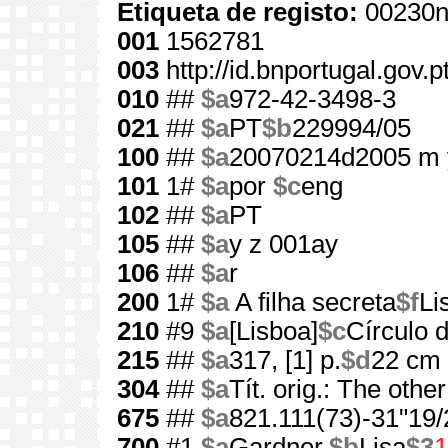
Etiqueta de registo:
00230n
001
1562781
003
http://id.bnportugal.gov.
010
##
$a
972-42-3498-3
021
##
$a
PT
$b
229994/05
100
##
$a
20070214d2005 m 
101
1#
$a
por
$c
eng
102
##
$a
PT
105
##
$a
y z 001ay
106
##
$a
r
200
1#
$a
A filha secreta
$f
Li
210
#9
$a
[Lisboa]
$c
Círculo d
215
##
$a
317, [1] p.
$d
22 cm
304
##
$a
Tít. orig.: The othe
675
##
$a
821.111(73)-31"19/
700
#1
$a
Gardner,
$b
Lisa
$3
1