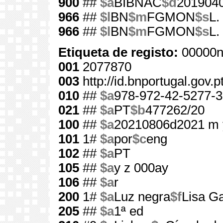
900
##
$a
BIBNAC
$d
201904
966
##
$l
BN
$m
FGMON
$s
L.
966
##
$l
BN
$m
FGMON
$s
L.
Etiqueta de registo:
00000n
001
2077870
003
http://id.bnportugal.gov.
010
##
$a
978-972-42-5277-3
021
##
$a
PT
$b
477262/20
100
##
$a
20210806d2021 m 
101
1#
$a
por
$c
eng
102
##
$a
PT
105
##
$a
y z 000ay
106
##
$a
r
200
1#
$a
Luz negra
$f
Lisa G
205
##
$a
1ª ed