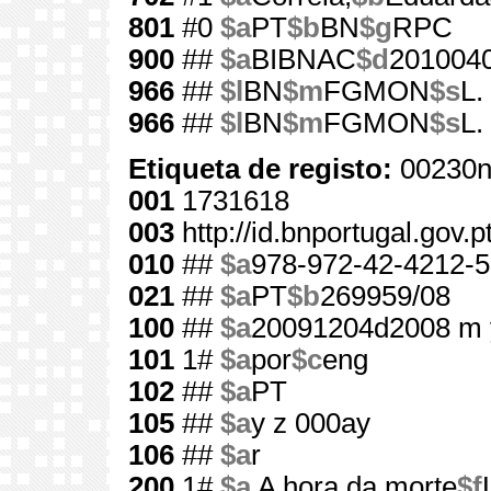
801
#0
$a
PT
$b
BN
$g
RPC
900
##
$a
BIBNAC
$d
201004
966
##
$l
BN
$m
FGMON
$s
L.
966
##
$l
BN
$m
FGMON
$s
L.
Etiqueta de registo:
00230n
001
1731618
003
http://id.bnportugal.gov.
010
##
$a
978-972-42-4212-5
021
##
$a
PT
$b
269959/08
100
##
$a
20091204d2008 m 
101
1#
$a
por
$c
eng
102
##
$a
PT
105
##
$a
y z 000ay
106
##
$a
r
200
1#
$a
A hora da morte
$f