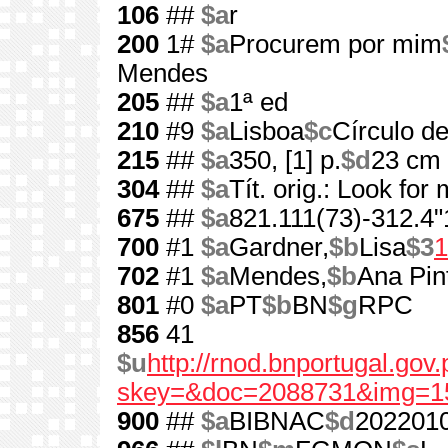
106
##
$a
r
200
1#
$a
Procurem por mim
Mendes
205
##
$a
1ª ed
210
#9
$a
Lisboa
$c
Círculo de
215
##
$a
350, [1] p.
$d
23 cm
304
##
$a
Tít. orig.: Look for
675
##
$a
821.111(73)-312.4"
700
#1
$a
Gardner,
$b
Lisa
$3
1
702
#1
$a
Mendes,
$b
Ana Pin
801
#0
$a
PT
$b
BN
$g
RPC
856
41
$u
http://rnod.bnportugal.go
skey=&doc=2088731&img=1
900
##
$a
BIBNAC
$d
202201