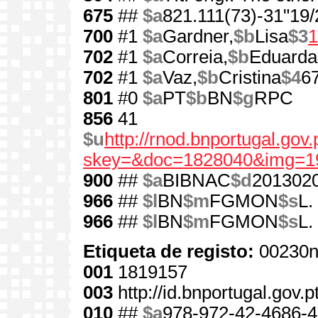
675
##
$a
821.111(73)-31"19/
700
#1
$a
Gardner,
$b
Lisa
$3
1
702
#1
$a
Correia,
$b
Eduarda
702
#1
$a
Vaz,
$b
Cristina
$4
6
801
#0
$a
PT
$b
BN
$g
RPC
856
41
$u
http://rnod.bnportugal.go
skey=&doc=1828040&img=1
900
##
$a
BIBNAC
$d
201302
966
##
$l
BN
$m
FGMON
$s
L.
966
##
$l
BN
$m
FGMON
$s
L.
Etiqueta de registo:
00230n
001
1819157
003
http://id.bnportugal.gov.
010
##
$a
978-972-42-4686-4