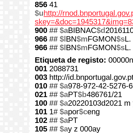
856
41
$u
http://rnod.bnportugal.go
skey=&doc=1945317&img=8
900
##
$a
BIBNAC
$d
201611
966
##
$l
BN
$m
FGMON
$s
L.
966
##
$l
BN
$m
FGMON
$s
L.
Etiqueta de registo:
00000n
001
2088731
003
http://id.bnportugal.gov.
010
##
$a
978-972-42-5276-6
021
##
$a
PT
$b
486761/21
100
##
$a
20220103d2021 m 
101
1#
$a
por
$c
eng
102
##
$a
PT
105
##
$a
y z 000ay