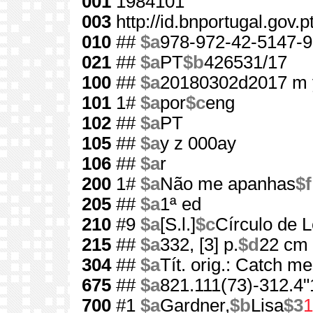
001
1984101
003
http://id.bnportugal.gov.
010
##
$a
978-972-42-5147-9
021
##
$a
PT
$b
426531/17
100
##
$a
20180302d2017 m 
101
1#
$a
por
$c
eng
102
##
$a
PT
105
##
$a
y z 000ay
106
##
$a
r
200
1#
$a
Não me apanhas
$f
205
##
$a
1ª ed
210
#9
$a
[S.l.]
$c
Círculo de L
215
##
$a
332, [3] p.
$d
22 cm
304
##
$a
Tít. orig.: Catch me
675
##
$a
821.111(73)-312.4"
700
#1
$a
Gardner,
$b
Lisa
$3
1