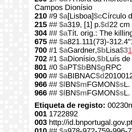
Campos Dionísio
210
#9
$a
[Lisboa]
$c
Círculo d
215
##
$a
319, [1] p.
$d
22 cm
304
##
$a
Tít. orig.: The killi
675
##
$a
821.111(73)-312.4"
700
#1
$a
Gardner,
$b
Lisa
$3
1
702
#1
$a
Dionísio,
$b
Luís d
801
#0
$a
PT
$b
BN
$g
RPC
900
##
$a
BIBNAC
$d
201001
966
##
$l
BN
$m
FGMON
$s
L.
966
##
$l
BN
$m
FGMON
$s
L.
Etiqueta de registo:
00230n
001
1722892
003
http://id.bnportugal.gov.
010
##
$a
978-972-759-996-7