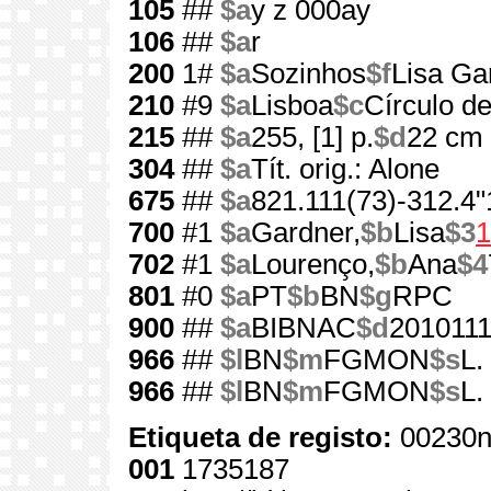
105
##
$a
y z 000ay
106
##
$a
r
200
1#
$a
Sozinhos
$f
Lisa Ga
210
#9
$a
Lisboa
$c
Círculo de
215
##
$a
255, [1] p.
$d
22 cm
304
##
$a
Tít. orig.: Alone
675
##
$a
821.111(73)-312.4"
700
#1
$a
Gardner,
$b
Lisa
$3
1
702
#1
$a
Lourenço,
$b
Ana
$4
801
#0
$a
PT
$b
BN
$g
RPC
900
##
$a
BIBNAC
$d
201011
966
##
$l
BN
$m
FGMON
$s
L.
966
##
$l
BN
$m
FGMON
$s
L.
Etiqueta de registo:
00230n
001
1735187