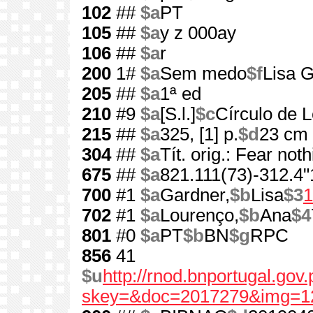
102
##
$a
PT
105
##
$a
y z 000ay
106
##
$a
r
200
1#
$a
Sem medo
$f
Lisa 
205
##
$a
1ª ed
210
#9
$a
[S.l.]
$c
Círculo de L
215
##
$a
325, [1] p.
$d
23 cm
304
##
$a
Tít. orig.: Fear not
675
##
$a
821.111(73)-312.4"
700
#1
$a
Gardner,
$b
Lisa
$3
1
702
#1
$a
Lourenço,
$b
Ana
$4
801
#0
$a
PT
$b
BN
$g
RPC
856
41
$u
http://rnod.bnportugal.go
skey=&doc=2017279&img=1