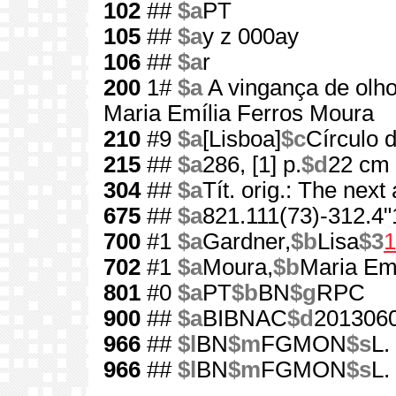
102
##
$a
PT
105
##
$a
y z 000ay
106
##
$a
r
200
1#
$a
A vingança de olh
Maria Emília Ferros Moura
210
#9
$a
[Lisboa]
$c
Círculo d
215
##
$a
286, [1] p.
$d
22 cm
304
##
$a
Tít. orig.: The next
675
##
$a
821.111(73)-312.4"
700
#1
$a
Gardner,
$b
Lisa
$3
1
702
#1
$a
Moura,
$b
Maria Emí
801
#0
$a
PT
$b
BN
$g
RPC
900
##
$a
BIBNAC
$d
201306
966
##
$l
BN
$m
FGMON
$s
L.
966
##
$l
BN
$m
FGMON
$s
L.