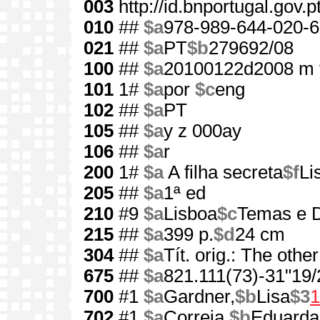
003
http://id.bnportugal.gov.
010
##
$a
978-989-644-020-6
021
##
$a
PT
$b
279692/08
100
##
$a
20100122d2008 m 
101
1#
$a
por
$c
eng
102
##
$a
PT
105
##
$a
y z 000ay
106
##
$a
r
200
1#
$a
A filha secreta
$f
Li
205
##
$a
1ª ed
210
#9
$a
Lisboa
$c
Temas e D
215
##
$a
399 p.
$d
24 cm
304
##
$a
Tít. orig.: The othe
675
##
$a
821.111(73)-31"19/
700
#1
$a
Gardner,
$b
Lisa
$3
1
702
#1
$a
Correia,
$b
Eduarda