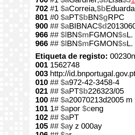
702
#1
$a
Correia,
$b
Eduarda
801
#0
$a
PT
$b
BN
$g
RPC
900
##
$a
BIBNAC
$d
201306
966
##
$l
BN
$m
FGMON
$s
L.
966
##
$l
BN
$m
FGMON
$s
L.
Etiqueta de registo:
00230n
001
1562748
003
http://id.bnportugal.gov.
010
##
$a
972-42-3458-4
021
##
$a
PT
$b
226323/05
100
##
$a
20070213d2005 m 
101
1#
$a
por
$c
eng
102
##
$a
PT
105
##
$a
y z 000ay
106
##
$a
r