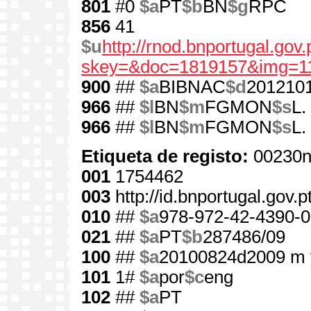
801
#0
$a
PT
$b
BN
$g
RPC
856
41
$u
http://rnod.bnportugal.go
skey=&doc=1819157&img=1
900
##
$a
BIBNAC
$d
201210
966
##
$l
BN
$m
FGMON
$s
L.
966
##
$l
BN
$m
FGMON
$s
L.
Etiqueta de registo:
00230n
001
1754462
003
http://id.bnportugal.gov.
010
##
$a
978-972-42-4390-0
021
##
$a
PT
$b
287486/09
100
##
$a
20100824d2009 m 
101
1#
$a
por
$c
eng
102
##
$a
PT