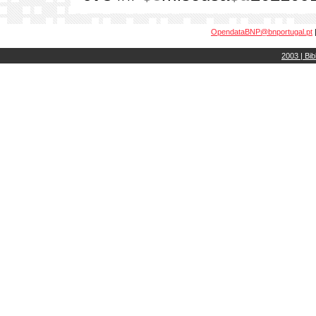
OpendataBNP@bnportugal.pt
2003 | Bib