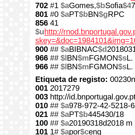
702
#1
$a
Gomes,
$b
Sofia
$4
801
#0
$a
PT
$b
BN
$g
RPC
856
41
$u
http://rnod.bnportugal.go
skey=&doc=1984101&img=1
900
##
$a
BIBNAC
$d
201803
966
##
$l
BN
$m
FGMON
$s
L.
966
##
$l
BN
$m
FGMON
$s
L.
Etiqueta de registo:
00230n
001
2017279
003
http://id.bnportugal.gov.
010
##
$a
978-972-42-5218-6
021
##
$a
PT
$b
445430/18
100
##
$a
20190318d2018 m 
101
1#
$a
por
$c
eng