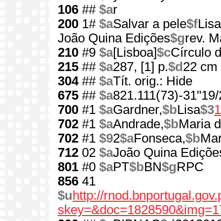
106
##
$a
r
200
1#
$a
Salvar a pele
$f
Lis
João Quina Edições
$g
rev. 
210
#9
$a
[Lisboa]
$c
Círculo d
215
##
$a
287, [1] p.
$d
22 cm
304
##
$a
Tít. orig.: Hide
675
##
$a
821.111(73)-31"19/
700
#1
$a
Gardner,
$b
Lisa
$3
1
702
#1
$a
Andrade,
$b
Maria 
702
#1
$9
2
$a
Fonseca,
$b
Mar
712
02
$a
João Quina Ediçõe
801
#0
$a
PT
$b
BN
$g
RPC
856
41
$u
http://rnod.bnportugal.go
skey=&doc=1828590&img=1