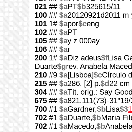
021
##
$a
PT
$b
325615/11
100
##
$a
20120921d2011 m 
101
1#
$a
por
$c
eng
102
##
$a
PT
105
##
$a
y z 000ay
106
##
$a
r
200
1#
$a
Diz adeus
$f
Lisa G
Duarte
$g
rev. Anabela Mace
210
#9
$a
[Lisboa]
$c
Círculo d
215
##
$a
286, [2] p.
$d
22 cm
304
##
$a
Tít. orig.: Say Goo
675
##
$a
821.111(73)-31"19/
700
#1
$a
Gardner,
$b
Lisa
$3
1
702
#1
$a
Duarte,
$b
Maria Fi
702
#1
$a
Macedo,
$b
Anabel