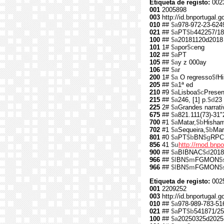
Etiqueta de registo:
002
001
2005898
003
http://id.bnportugal.
010
##
$a
978-972-23-624
021
##
$a
PT
$b
442257/18
100
##
$a
20181120d2018
101
1#
$a
por
$c
eng
102
##
$a
PT
105
##
$a
y z 000ay
106
##
$a
r
200
1#
$a
O regresso
$f
H
205
##
$a
1ª ed
210
#9
$a
Lisboa
$c
Presen
215
##
$a
246, [1] p.
$d
23
225
2#
$a
Grandes narrati
675
##
$a
821.111(73)-31"
700
#1
$a
Matar,
$b
Hisha
702
#1
$a
Sequeira,
$b
Mar
801
#0
$a
PT
$b
BN
$g
RPC
856
41
$u
http://rnod.bn
900
##
$a
BIBNAC
$d
2018
966
##
$l
BN
$m
FGMON
$
966
##
$l
BN
$m
FGMON
$
Etiqueta de registo:
002
001
2209252
003
http://id.bnportugal.
010
##
$a
978-989-783-51
021
##
$a
PT
$b
541871/25
100
##
$a
20250325d2025