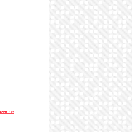
ave=true