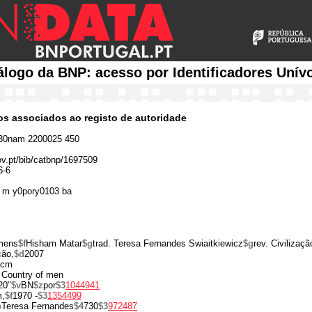
álogo da BNP: acesso por Identificadores Unív
cos associados ao registo de autoridade
30nam 2200025 450
gov.pt/bib/catbnp/1697509
6-6
 m y0pory0103 ba
mens
$f
Hisham Matar
$g
trad. Teresa Fernandes Swiaitkiewicz
$g
rev. Civilizaçã
ção,
$d
2007
 cm
he Country of men
20"
$v
BN
$z
por
$3
1044941
m,
$f
1970 -
$3
1354499
b
Teresa Fernandes
$4
730
$3
972487