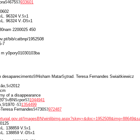
ora
$4
675
$3
933601
0602
s
L. 96324 V.
$x
1
s
L. 96324 V.-D
$x
1
30nam 2200025 450
gov.pt/bib/catbnp/1952508
5-7
 m y0pory01030103ba
m desaparecimento
$f
Hisham Matar
$g
trad. Teresa Fernandes Swiaitkiewicz
ção,
$d
2012
 cm
tomy of a disappearance
20"
$v
BN
$z
por
$3
1044941
m,
$f
1970 -
$3
1354499
b
Teresa Fernandes
$4
730
$3
972487
portugal.gov.pt/ImagesBN/winlibimg.aspx?skey=&doc=1952508&img=88649&s
0125
s
L. 138859 V.
$x
1
s
L. 138859 V.-D
$x
1