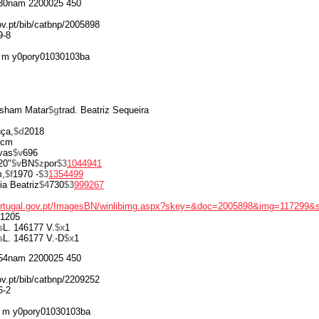
30nam 2200025 450
gov.pt/bib/catbnp/2005898
9-8
 m y0pory01030103ba
isham Matar
$g
trad. Beatriz Sequeira
ça,
$d
2018
 cm
vas
$v
696
20"
$v
BN
$z
por
$3
1044941
m,
$f
1970 -
$3
1354499
ia Beatriz
$4
730
$3
999267
portugal.gov.pt/ImagesBN/winlibimg.aspx?skey=&doc=2005898&img=117299&
1205
s
L. 146177 V.
$x
1
s
L. 146177 V.-D
$x
1
54nam 2200025 450
gov.pt/bib/catbnp/2209252
6-2
 m y0pory01030103ba