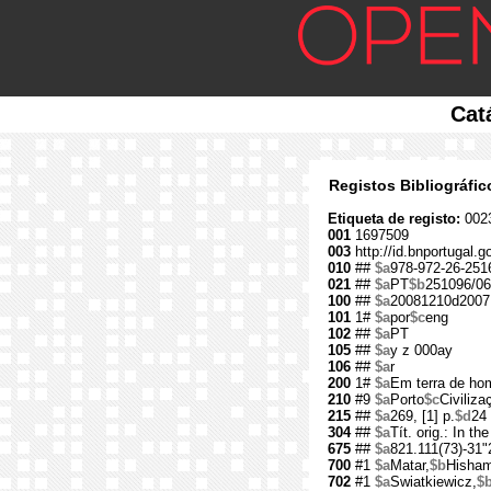
Cat
Registos Bibliográfi
Etiqueta de registo:
002
001
1697509
003
http://id.bnportugal.
010
##
$a
978-972-26-251
021
##
$a
PT
$b
251096/06
100
##
$a
20081210d2007
101
1#
$a
por
$c
eng
102
##
$a
PT
105
##
$a
y z 000ay
106
##
$a
r
200
1#
$a
Em terra de ho
210
#9
$a
Porto
$c
Civiliza
215
##
$a
269, [1] p.
$d
24
304
##
$a
Tít. orig.: In t
675
##
$a
821.111(73)-31"
700
#1
$a
Matar,
$b
Hisha
702
#1
$a
Swiatkiewicz,
$