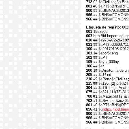
712
02
$a
Civilização Edit
801
#0
$a
PT
$b
BN
$g
RPC
900
##
$a
BIBNAC
$d
2013
966
##
$l
BN
$m
FGMON
$
966
##
$l
BN
$m
FGMON
$
Etiqueta de registo:
002
001
1952508
003
http://id.bnportugal.
010
##
$a
978-972-26-338
021
##
$a
PT
$b
336087/11
100
##
$a
20170105d2012
101
1#
$a
por
$c
eng
102
##
$a
PT
105
##
$a
y z 000ay
106
##
$a
r
200
1#
$a
Anatomia de u
205
##
$a
1ª ed
210
#9
$a
Porto
$c
Civiliza
215
##
$a
195, [2] p.
$d
24
304
##
$a
Tít. orig.: Ana
675
##
$a
821.111(73)-31"
700
#1
$a
Matar,
$b
Hisha
702
#1
$a
Swiatkiewicz,
$
801
#0
$a
PT
$b
BN
$g
RPC
856
41
$u
http://rnod.bn
900
##
$a
BIBNAC
$d
2017
966
##
$l
BN
$m
FGMON
$
966
##
$l
BN
$m
FGMON
$