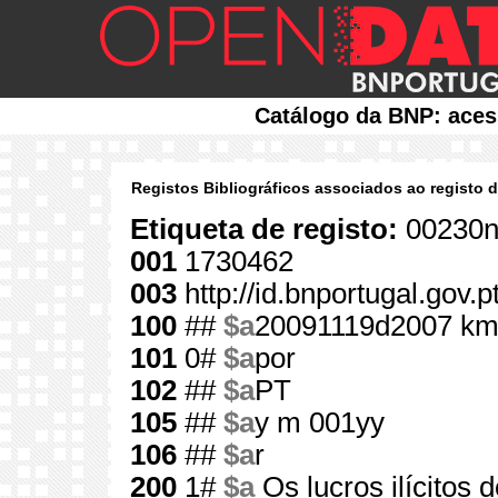
Catálogo da BNP: aces
Registos Bibliográficos associados ao registo 
Etiqueta de registo:
00230n
001
1730462
003
http://id.bnportugal.gov.
100
##
$a
20091119d2007 km
101
0#
$a
por
102
##
$a
PT
105
##
$a
y m 001yy
106
##
$a
r
200
1#
$a
Os lucros ilícitos 