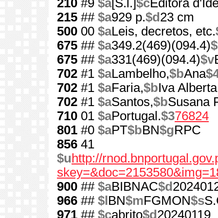
210
#9
$a
[S.l.]
$c
Editora d'Ide
215
##
$a
929 p.
$d
23 cm
500
00
$a
Leis, decretos, etc.
675
##
$a
349.2(469)(094.4)
$
675
##
$a
331(469)(094.4)
$v
702
#1
$a
Lambelho,
$b
Ana
$
702
#1
$a
Faria,
$b
Iva Alberta
702
#1
$a
Santos,
$b
Susana F
710
01
$a
Portugal.
$3
76824
801
#0
$a
PT
$b
BN
$g
RPC
856
41
$u
http://rnod.bnportugal.go
skey=&doc=2153580&img=1
900
##
$a
BIBNAC
$d
202401
966
##
$l
BN
$m
FGMON
$s
S.
971
##
$c
abrito
$d
20240119