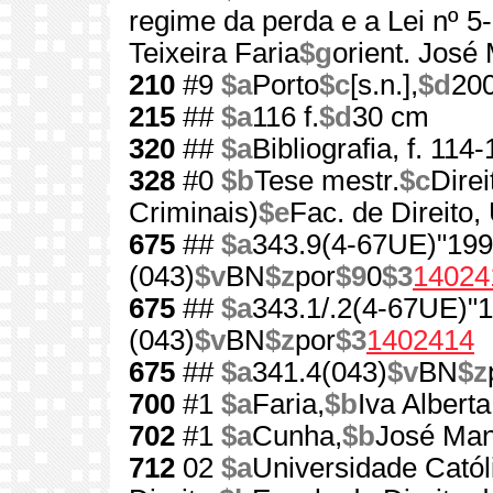
regime da perda e a Lei nº 5
Teixeira Faria
$g
orient. Jos
210
#9
$a
Porto
$c
[s.n.],
$d
20
215
##
$a
116 f.
$d
30 cm
320
##
$a
Bibliografia, f. 114
328
#0
$b
Tese mestr.
$c
Direi
Criminais)
$e
Fac. de Direito,
675
##
$a
343.9(4-67UE)"199
(043)
$v
BN
$z
por
$9
0
$3
14024
675
##
$a
343.1/.2(4-67UE)"
(043)
$v
BN
$z
por
$3
1402414
675
##
$a
341.4(043)
$v
BN
$z
700
#1
$a
Faria,
$b
Iva Alberta
702
#1
$a
Cunha,
$b
José Man
712
02
$a
Universidade Catól