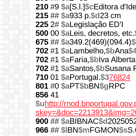
210
#9
$a
[S.l.]
$c
Editora d'Ide
215
##
$a
933 p.
$d
23 cm
225
2#
$a
Legislação ED'I
500
00
$a
Leis, decretos, etc.
675
##
$a
349.2(469)(094.4)
$
702
#1
$a
Lambelho,
$b
Ana
$
702
#1
$a
Faria,
$b
Iva Alberta
702
#1
$a
Santos,
$b
Susana F
710
01
$a
Portugal.
$3
76824
801
#0
$a
PT
$b
BN
$g
RPC
856
41
$u
http://rnod.bnportugal.go
skey=&doc=2213913&img=2
900
##
$a
BIBNAC
$d
202505
966
##
$l
BN
$m
FGMON
$s
S.