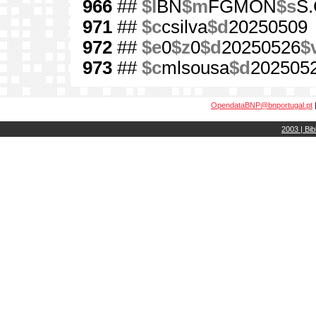
966
##
$l
BN
$m
FGMON
$s
S.
971
##
$c
csilva
$d
20250509
972
##
$e
0
$z
0
$d
20250526
$
973
##
$c
mlsousa
$d
202505
OpendataBNP@bnportugal.pt
2003 | Bib