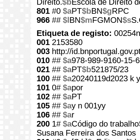
Direito.
$b
Escola de Direito d
801
#0
$a
PT
$b
BN
$g
RPC
966
##
$l
BN
$m
FGMON
$s
S.
Etiqueta de registo:
00254n
001
2153580
003
http://id.bnportugal.gov.
010
##
$a
978-989-9160-15-6
021
##
$a
PT
$b
521875/23
100
##
$a
20240119d2023 k 
101
0#
$a
por
102
##
$a
PT
105
##
$a
y n 001yy
106
##
$a
r
200
1#
$a
Código do trabalho
Susana Ferreira dos Santos