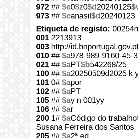
972
##
$e
0
$z
0
$d
20240125
$
973
##
$c
anasil
$d
20240123
Etiqueta de registo:
00254n
001
2213913
003
http://id.bnportugal.gov.
010
##
$a
978-989-9160-45-3
021
##
$a
PT
$b
542268/25
100
##
$a
20250509d2025 k 
101
0#
$a
por
102
##
$a
PT
105
##
$a
y n 001yy
106
##
$a
r
200
1#
$a
Código do trabalho
Susana Ferreira dos Santos
205
##
$a
2ª ed