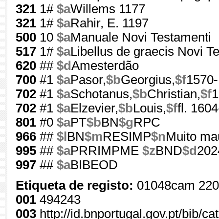
321
1#
$a
Willems 1177
321
1#
$a
Rahir, E. 1197
500
10
$a
Manuale Novi Testamenti
517
1#
$a
Libellus de graecis Novi T
620
##
$d
Amesterdão
700
#1
$a
Pasor,
$b
Georgius,
$f
1570
702
#1
$a
Schotanus,
$b
Christian,
$f
1
702
#1
$a
Elzevier,
$b
Louis,
$f
fl. 160
801
#0
$a
PT
$b
BN
$g
RPC
966
##
$l
BN
$m
RESIMP
$n
Muito ma
995
##
$a
PRRIMPME
$z
BND
$d
202
997
##
$a
BIBEOD
Etiqueta de registo:
01048cam 220
001
494243
003
http://id.bnportugal.gov.pt/bib/c