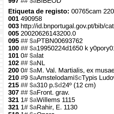
997
##
$a
BIBEOD
Etiqueta de registo:
00765cam 220
001
490958
003
http://id.bnportugal.gov.pt/bib/c
005
20020626143200.0
095
##
$a
PTBN00693762
100
##
$a
19950224d1650 k y0pory0
101
0#
$a
lat
102
##
$a
NL
200
0#
$a
M. Val. Martialis, ex musae
210
#9
$a
Amstelodami
$c
Typis Ludov
215
##
$a
310 p.
$d
24º (12 cm)
307
##
$a
Front. grav.
321
1#
$a
Willems 1115
321
1#
$a
Rahir, E. 1130