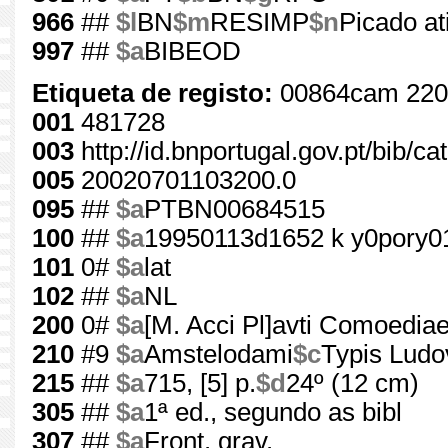
966
##
$l
BN
$m
RESIMP
$n
Picado at
997
##
$a
BIBEOD
Etiqueta de registo:
00864cam 220
001
481728
003
http://id.bnportugal.gov.pt/bib/c
005
20020701103200.0
095
##
$a
PTBN00684515
100
##
$a
19950113d1652 k y0pory0
101
0#
$a
lat
102
##
$a
NL
200
0#
$a
[M. Acci Pl]avti Comoediae
210
#9
$a
Amstelodami
$c
Typis Ludov
215
##
$a
715, [5] p.
$d
24º (12 cm)
305
##
$a
1ª ed., segundo as bibl
307
##
$a
Front. grav.