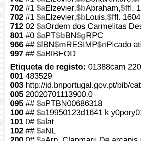
702
#1
$a
Elzevier,
$b
Abraham,
$f
fl.
702
#1
$a
Elzevier,
$b
Louis,
$f
fl. 160
712
02
$a
Ordem dos Carmelitas Des
801
#0
$a
PT
$b
BN
$g
RPC
966
##
$l
BN
$m
RESIMP
$n
Picado at
997
##
$a
BIBEOD
Etiqueta de registo:
01388cam 220
001
483529
003
http://id.bnportugal.gov.pt/bib/c
005
20020701113900.0
095
##
$a
PTBN00686318
100
##
$a
19950123d1641 k y0pory0
101
0#
$a
lat
102
##
$a
NL
200
0#
$a
Arn. Clapmarii De arcanis r