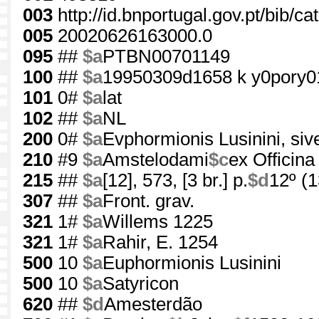
003
http://id.bnportugal.gov.pt/bib/c
005
20020626163000.0
095
##
$a
PTBN00701149
100
##
$a
19950309d1658 k y0pory0
101
0#
$a
lat
102
##
$a
NL
200
0#
$a
Evphormionis Lusinini, siv
210
#9
$a
Amstelodami
$c
ex Officina
215
##
$a
[12], 573, [3 br.] p.
$d
12º (
307
##
$a
Front. grav.
321
1#
$a
Willems 1225
321
1#
$a
Rahir, E. 1254
500
10
$a
Euphormionis Lusinini
500
10
$a
Satyricon
620
##
$d
Amesterdão