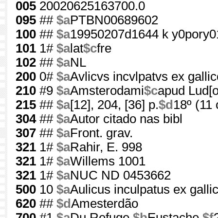
005
20020625163700.0
095
##
$a
PTBN00689602
100
##
$a
19950207d1644 k y0pory0
101
1#
$a
lat
$c
fre
102
##
$a
NL
200
0#
$a
Avlicvs incvlpatvs ex galli
210
#9
$a
Amsterodami
$c
apud Lud[o
215
##
$a
[12], 204, [36] p.
$d
18º (11
304
##
$a
Autor citado nas bibl
307
##
$a
Front. grav.
321
1#
$a
Rahir, E. 998
321
1#
$a
Willems 1001
321
1#
$a
NUC ND 0453662
500
10
$a
Aulicus inculpatus ex galli
620
##
$d
Amesterdão
700
#1
$a
Du Refuge,
$b
Eustache,
$f