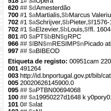
518
1#
$a
Opera
620
##
$d
Amesterdão
700
#1
$a
Martialis,
$b
Marcus Valeriu
702
#1
$a
Schrijver,
$b
Pieter,
$f
1576-
702
#1
$a
Elzevier,
$b
Louis,
$f
fl. 160
801
#0
$a
PT
$b
BN
$g
RPC
966
##
$l
BN
$m
RESIMP
$n
Picado at
997
##
$a
BIBEOD
Etiqueta de registo:
00951cam 220
001
491264
003
http://id.bnportugal.gov.pt/bib/c
005
20020626145900.0
095
##
$a
PTBN00694068
100
##
$a
19950227d1648 k y0pory0
101
0#
$a
lat