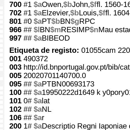
700
#1
$a
Owen,
$b
John,
$f
fl. 1560-1
702
#1
$a
Elzevier,
$b
Louis,
$f
fl. 160
801
#0
$a
PT
$b
BN
$g
RPC
966
##
$l
BN
$m
RESIMP
$n
Mau estad
997
##
$a
BIBEOD
Etiqueta de registo:
01055cam 220
001
490372
003
http://id.bnportugal.gov.pt/bib/c
005
20020701140700.0
095
##
$a
PTBN00693173
100
##
$a
19950222d1649 k y0pory0
101
0#
$a
lat
102
##
$a
NL
106
##
$a
r
200
1#
$a
Descriptio Regni Iaponiae 