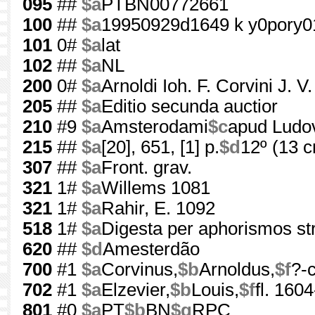
095
##
$a
PTBN00772661
100
##
$a
19950929d1649 k y0pory0
101
0#
$a
lat
102
##
$a
NL
200
0#
$a
Arnoldi Ioh. F. Corvini J. 
205
##
$a
Editio secunda auctior
210
#9
$a
Amsterodami
$c
apud Ludov
215
##
$a
[20], 651, [1] p.
$d
12º (13 
307
##
$a
Front. grav.
321
1#
$a
Willems 1081
321
1#
$a
Rahir, E. 1092
518
1#
$a
Digesta per aphorismos str
620
##
$d
Amesterdão
700
#1
$a
Corvinus,
$b
Arnoldus,
$f
?-
702
#1
$a
Elzevier,
$b
Louis,
$f
fl. 160
801
#0
$a
PT
$b
BN
$g
RPC