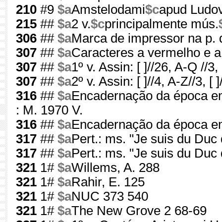
210
#9
$a
Amstelodami
$c
apud Ludov
215
##
$a
2 v.
$c
principalmente mús.
306
##
$a
Marca de impressor na p. d
307
##
$a
Caracteres a vermelho e a p
307
##
$a
1º v. Assin: [ ]//26, A-Q //3, [ 
307
##
$a
2º v. Assin: [ ]//4, A-Z//3, [ ]
316
##
$a
Encadernação da época em 
: M. 1970 V.
316
##
$a
Encadernação da época em 
317
##
$a
Pert.: ms. "Je suis du Duc 
317
##
$a
Pert.: ms. "Je suis du Duc 
321
1#
$a
Willems, A. 288
321
1#
$a
Rahir, E. 125
321
1#
$a
NUC 373 540
321
1#
$a
The New Grove 2 68-69