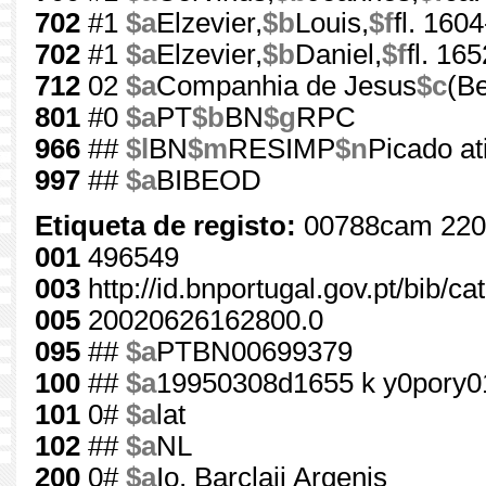
702
#1
$a
Elzevier,
$b
Louis,
$f
fl. 160
702
#1
$a
Elzevier,
$b
Daniel,
$f
fl. 16
712
02
$a
Companhia de Jesus
$c
(Be
801
#0
$a
PT
$b
BN
$g
RPC
966
##
$l
BN
$m
RESIMP
$n
Picado ati
997
##
$a
BIBEOD
Etiqueta de registo:
00788cam 220
001
496549
003
http://id.bnportugal.gov.pt/bib/c
005
20020626162800.0
095
##
$a
PTBN00699379
100
##
$a
19950308d1655 k y0pory0
101
0#
$a
lat
102
##
$a
NL
200
0#
$a
Io. Barclaii Argenis