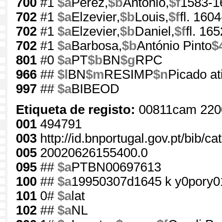
700
#1
$a
Perez,
$b
Antonio,
$f
1583-1
702
#1
$a
Elzevier,
$b
Louis,
$f
fl. 160
702
#1
$a
Elzevier,
$b
Daniel,
$f
fl. 16
702
#1
$a
Barbosa,
$b
António Pinto
$
801
#0
$a
PT
$b
BN
$g
RPC
966
##
$l
BN
$m
RESIMP
$n
Picado at
997
##
$a
BIBEOD
Etiqueta de registo:
00811cam 220
001
494791
003
http://id.bnportugal.gov.pt/bib/c
005
20020626155400.0
095
##
$a
PTBN00697613
100
##
$a
19950307d1645 k y0pory0
101
0#
$a
lat
102
##
$a
NL