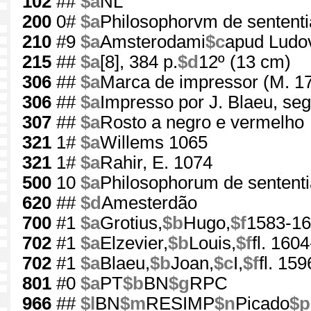
102
##
$a
NL
200
0#
$a
Philosophorvm de sententiae
210
#9
$a
Amsterodami
$c
apud Ludov
215
##
$a
[8], 384 p.
$d
12º (13 cm)
306
##
$a
Marca de impressor (M. 1
306
##
$a
Impresso por J. Blaeu, seg
307
##
$a
Rosto a negro e vermelho
321
1#
$a
Willems 1065
321
1#
$a
Rahir, E. 1074
500
10
$a
Philosophorum de sententia
620
##
$d
Amesterdão
700
#1
$a
Grotius,
$b
Hugo,
$f
1583-1
702
#1
$a
Elzevier,
$b
Louis,
$f
fl. 160
702
#1
$a
Blaeu,
$b
Joan,
$c
I,
$f
fl. 15
801
#0
$a
PT
$b
BN
$g
RPC
966
##
$l
BN
$m
RESIMP
$n
Picado
$p