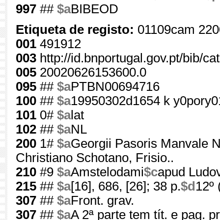
997
##
$a
BIBEOD
Etiqueta de registo:
01109cam 220
001
491912
003
http://id.bnportugal.gov.pt/bib/c
005
20020626153600.0
095
##
$a
PTBN00694716
100
##
$a
19950302d1654 k y0pory0
101
0#
$a
lat
102
##
$a
NL
200
1#
$a
Georgii Pasoris Manvale No
Christiano Schotano, Frisio..
210
#9
$a
Amstelodami
$c
apud Ludov
215
##
$a
[16], 686, [26]; 38 p.
$d
12º 
307
##
$a
Front. grav.
307
##
$a
A 2ª parte tem tít. e pag. p