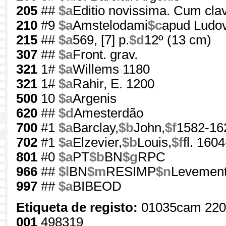
205
##
$a
Editio novissima. Cum cla
210
#9
$a
Amstelodami
$c
apud Ludov
215
##
$a
569, [7] p.
$d
12º (13 cm)
307
##
$a
Front. grav.
321
1#
$a
Willems 1180
321
1#
$a
Rahir, E. 1200
500
10
$a
Argenis
620
##
$d
Amesterdão
700
#1
$a
Barclay,
$b
John,
$f
1582-16
702
#1
$a
Elzevier,
$b
Louis,
$f
fl. 160
801
#0
$a
PT
$b
BN
$g
RPC
966
##
$l
BN
$m
RESIMP
$n
Levement
997
##
$a
BIBEOD
Etiqueta de registo:
01035cam 220
001
498319