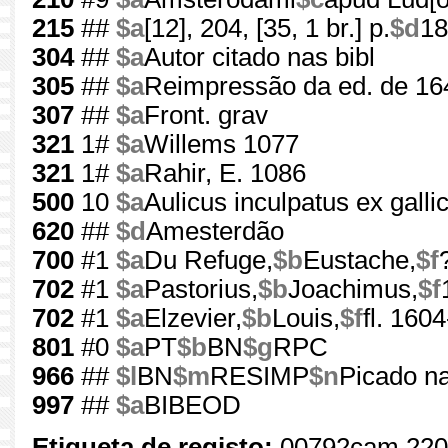
215
##
$a
[12], 204, [35, 1 br.] p.
$d
18
304
##
$a
Autor citado nas bibl
305
##
$a
Reimpressão da ed. de 16
307
##
$a
Front. grav
321
1#
$a
Willems 1077
321
1#
$a
Rahir, E. 1086
500
10
$a
Aulicus inculpatus ex galli
620
##
$d
Amesterdão
700
#1
$a
Du Refuge,
$b
Eustache,
$f
702
#1
$a
Pastorius,
$b
Joachimus,
$f
702
#1
$a
Elzevier,
$b
Louis,
$f
fl. 160
801
#0
$a
PT
$b
BN
$g
RPC
966
##
$l
BN
$m
RESIMP
$n
Picado na
997
##
$a
BIBEOD
Etiqueta de registo:
00792cam 220