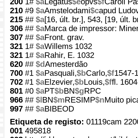
200
1#
$a
Legatus
$e
opvs
$f
Caroli Pas
210
#9
$a
Amstelodami
$c
apud Ludov
215
##
$a
[16, últ. br.], 543, [19, últ. br
306
##
$a
Marca de impressor: Miner
307
##
$a
Front. grav.
321
1#
$a
Willems 1032
321
1#
$a
Rahir, E. 1032
620
##
$d
Amesterdão
700
#1
$a
Pasquali,
$b
Carlo,
$f
1547-
702
#1
$a
Elzevier,
$b
Louis,
$f
fl. 160
801
#0
$a
PT
$b
BN
$g
RPC
966
##
$l
BN
$m
RESIMP
$n
Muito pic
997
##
$a
BIBEOD
Etiqueta de registo:
01119cam 220
001
495818