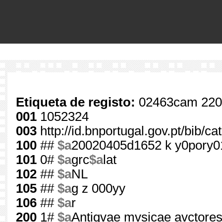
Etiqueta de registo:
02463cam 220
001
1052324
003
http://id.bnportugal.gov.pt/bib/c
100
##
$a
20020405d1652 k y0pory
101
0#
$a
grc
$a
lat
102
##
$a
NL
105
##
$a
g z 000yy
106
##
$a
r
200
1#
$a
Antiqvae mvsicae avctore