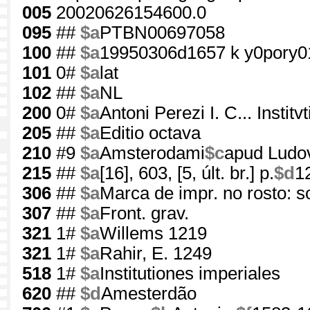
005
20020626154600.0
095
##
$a
PTBN00697058
100
##
$a
19950306d1657 k y0pory0
101
0#
$a
lat
102
##
$a
NL
200
0#
$a
Antoni Perezi I. C... Instit
205
##
$a
Editio octava
210
#9
$a
Amsterodami
$c
apud Ludov
215
##
$a
[16], 603, [5, últ. br.] p.
$d
1
306
##
$a
Marca de impr. no rosto: so
307
##
$a
Front. grav.
321
1#
$a
Willems 1219
321
1#
$a
Rahir, E. 1249
518
1#
$a
Institutiones imperiales
620
##
$d
Amesterdão