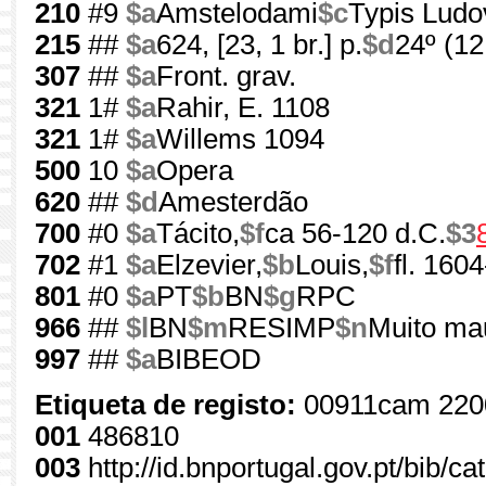
210
#9
$a
Amstelodami
$c
Typis Ludov
215
##
$a
624, [23, 1 br.] p.
$d
24º (1
307
##
$a
Front. grav.
321
1#
$a
Rahir, E. 1108
321
1#
$a
Willems 1094
500
10
$a
Opera
620
##
$d
Amesterdão
700
#0
$a
Tácito,
$f
ca 56-120 d.C.
$3
702
#1
$a
Elzevier,
$b
Louis,
$f
fl. 160
801
#0
$a
PT
$b
BN
$g
RPC
966
##
$l
BN
$m
RESIMP
$n
Muito ma
997
##
$a
BIBEOD
Etiqueta de registo:
00911cam 220
001
486810
003
http://id.bnportugal.gov.pt/bib/c