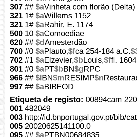
307
##
$a
Vinheta com florão (Delta)
321
1#
$a
Willems 1152
321
1#
$a
Rahir, E. 1174
500
10
$a
Comoediae
620
##
$d
Amesterdão
700
#0
$a
Plauto,
$f
ca 254-184 a.C.
$
702
#1
$a
Elzevier,
$b
Louis,
$f
fl. 160
801
#0
$a
PT
$b
BN
$g
RPC
966
##
$l
BN
$m
RESIMP
$n
Restaurad
997
##
$a
BIBEOD
Etiqueta de registo:
00894cam 220
001
482049
003
http://id.bnportugal.gov.pt/bib/c
005
20020625141100.0
095
##
$a
PTBN00684835