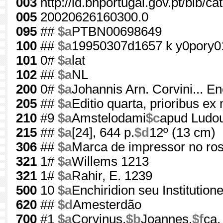
003
http://id.bnportugal.gov.pt/bib/c
005
20020626160300.0
095
##
$a
PTBN00698649
100
##
$a
19950307d1657 k y0pory0
101
0#
$a
lat
102
##
$a
NL
200
0#
$a
Johannis Arn. Corvini... En
205
##
$a
Editio quarta, prioribus ex
210
#9
$a
Amstelodami
$c
apud Ludou
215
##
$a
[24], 644 p.
$d
12º (13 cm)
306
##
$a
Marca de impressor no ros
321
1#
$a
Willems 1213
321
1#
$a
Rahir, E. 1239
500
10
$a
Enchiridion seu Institution
620
##
$d
Amesterdão
700
#1
$a
Corvinus,
$b
Joannes,
$f
ca.