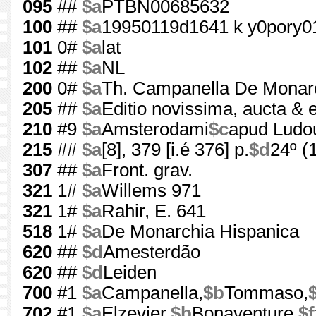
095
##
$a
PTBN00685632
100
##
$a
19950119d1641 k y0pory0
101
0#
$a
lat
102
##
$a
NL
200
0#
$a
Th. Campanella De Monarc
205
##
$a
Editio novissima, aucta & 
210
#9
$a
Amsterodami
$c
apud Ludou
215
##
$a
[8], 379 [i.é 376] p.
$d
24º (
307
##
$a
Front. grav.
321
1#
$a
Willems 971
321
1#
$a
Rahir, E. 641
518
1#
$a
De Monarchia Hispanica
620
##
$d
Amesterdão
620
##
$d
Leiden
700
#1
$a
Campanella,
$b
Tommaso,
702
#1
$a
Elzevier,
$b
Bonaventure,
$f