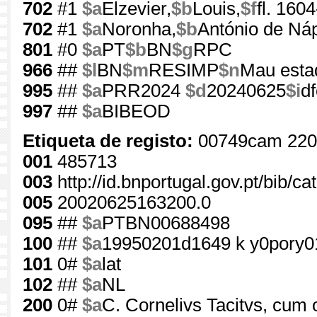
702
#1
$a
Elzevier,
$b
Louis,
$f
fl. 160
702
#1
$a
Noronha,
$b
António de Ná
801
#0
$a
PT
$b
BN
$g
RPC
966
##
$l
BN
$m
RESIMP
$n
Mau estad
995
##
$a
PRR2024
$d
20240625
$i
d
997
##
$a
BIBEOD
Etiqueta de registo:
00749cam 220
001
485713
003
http://id.bnportugal.gov.pt/bib/c
005
20020625163200.0
095
##
$a
PTBN00688498
100
##
$a
19950201d1649 k y0pory0
101
0#
$a
lat
102
##
$a
NL
200
0#
$a
C. Cornelivs Tacitvs, cum 