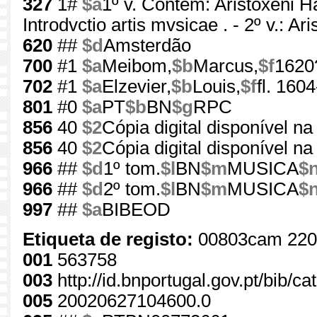
327
1#
$a
1º v. Contém: Aristoxeni H
Introdvctio artis mvsicae . - 2º v.: Ar
620
##
$d
Amsterdão
700
#1
$a
Meibom,
$b
Marcus,
$f
1620
702
#1
$a
Elzevier,
$b
Louis,
$f
fl. 160
801
#0
$a
PT
$b
BN
$g
RPC
856
40
$2
Cópia digital disponível na
856
40
$2
Cópia digital disponível na
966
##
$d
1º tom.
$l
BN
$m
MUSICA
$
966
##
$d
2º tom.
$l
BN
$m
MUSICA
$
997
##
$a
BIBEOD
Etiqueta de registo:
00803cam 220
001
563758
003
http://id.bnportugal.gov.pt/bib/c
005
20020627104600.0