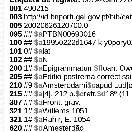
001
490215
003
http://id.bnportugal.gov.pt/bib/c
005
20020626120700.0
095
##
$a
PTBN00693016
100
##
$a
19950222d1647 k y0pory0
101
0#
$a
lat
102
##
$a
NL
200
1#
$a
Epigrammatum
$f
Ioan. Ow
205
##
$a
Editio postrema correctis
210
#9
$a
Amsterodami
$c
apud Lud[o
215
##
$a
[4], 212 p.
$c
retr.
$d
18º (11
307
##
$a
Front. grav.
321
1#
$a
Willems 1051
321
1#
$a
Rahir, E. 1054
620
##
$d
Amesterdão