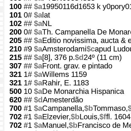
100
##
$a
19950116d1653 k y0pory0
101
0#
$a
lat
102
##
$a
NL
200
0#
$a
Th. Campanella De Monarc
205
##
$a
Editio novissima, aucta & 
210
#9
$a
Amsterodami
$c
apud Ludou
215
##
$a
[8], 376 p.
$d
24º (11 cm)
307
##
$a
Front. grav. e pintado
321
1#
$a
Willems 1159
321
1#
$a
Rahir, E. 1183
500
10
$a
De Monarchia Hispanica
620
##
$d
Amesterdão
700
#1
$a
Campanella,
$b
Tommaso,
702
#1
$a
Elzevier,
$b
Louis,
$f
fl. 160
702
#1
$a
Manuel,
$b
Francisco de Me