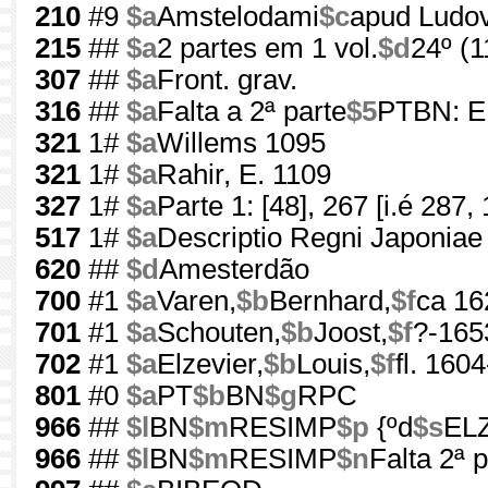
210
#9
$a
Amstelodami
$c
apud Ludov
215
##
$a
2 partes em 1 vol.
$d
24º (
307
##
$a
Front. grav.
316
##
$a
Falta a 2ª parte
$5
PTBN: E
321
1#
$a
Willems 1095
321
1#
$a
Rahir, E. 1109
327
1#
$a
Parte 1: [48], 267 [i.é 287, 
517
1#
$a
Descriptio Regni Japoniae
620
##
$d
Amesterdão
700
#1
$a
Varen,
$b
Bernhard,
$f
ca 16
701
#1
$a
Schouten,
$b
Joost,
$f
?-165
702
#1
$a
Elzevier,
$b
Louis,
$f
fl. 160
801
#0
$a
PT
$b
BN
$g
RPC
966
##
$l
BN
$m
RESIMP
$p
{ºd
$s
ELZ
966
##
$l
BN
$m
RESIMP
$n
Falta 2ª p