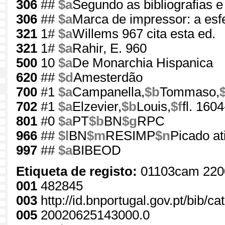
306
##
$a
Segundo as bibliografias e 
306
##
$a
Marca de impressor: a esf
321
1#
$a
Willems 967 cita esta ed.
321
1#
$a
Rahir, E. 960
500
10
$a
De Monarchia Hispanica
620
##
$d
Amesterdão
700
#1
$a
Campanella,
$b
Tommaso,
702
#1
$a
Elzevier,
$b
Louis,
$f
fl. 160
801
#0
$a
PT
$b
BN
$g
RPC
966
##
$l
BN
$m
RESIMP
$n
Picado at
997
##
$a
BIBEOD
Etiqueta de registo:
01103cam 220
001
482845
003
http://id.bnportugal.gov.pt/bib/c
005
20020625143000.0