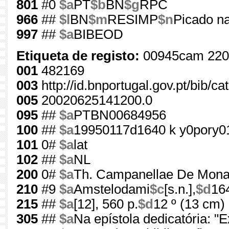
801
#0
$a
PT
$b
BN
$g
RPC
966
##
$l
BN
$m
RESIMP
$n
Picado na
997
##
$a
BIBEOD
Etiqueta de registo:
00945cam 220
001
482169
003
http://id.bnportugal.gov.pt/bib/c
005
20020625141200.0
095
##
$a
PTBN00684956
100
##
$a
19950117d1640 k y0pory0
101
0#
$a
lat
102
##
$a
NL
200
0#
$a
Th. Campanellae De Mona
210
#9
$a
Amstelodami
$c
[s.n.],
$d
16
215
##
$a
[12], 560 p.
$d
12 º (13 cm)
305
##
$a
Na epístola dedicatória: "