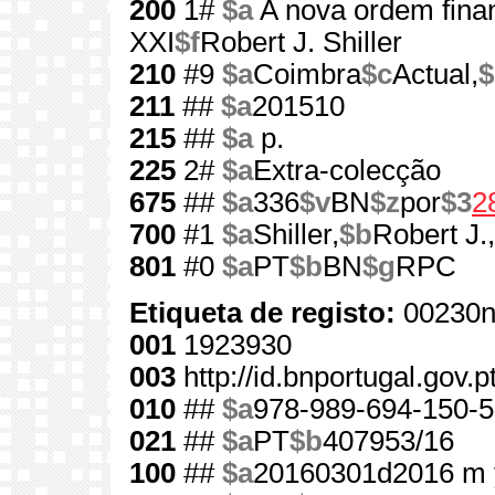
200
1#
$a
A nova ordem fina
XXI
$f
Robert J. Shiller
210
#9
$a
Coimbra
$c
Actual,
$
211
##
$a
201510
215
##
$a
p.
225
2#
$a
Extra-colecção
675
##
$a
336
$v
BN
$z
por
$3
2
700
#1
$a
Shiller,
$b
Robert J.,
801
#0
$a
PT
$b
BN
$g
RPC
Etiqueta de registo:
00230n
001
1923930
003
http://id.bnportugal.gov.
010
##
$a
978-989-694-150-5
021
##
$a
PT
$b
407953/16
100
##
$a
20160301d2016 m 