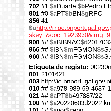
702
#1
$a
Duarte,
$b
Pedro El
801
#0
$a
PT
$b
BN
$g
RPC
856
41
$u
http://rnod.bnportugal.go
skey=&doc=1923930&img=9
900
##
$a
BIBNAC
$d
201703
966
##
$l
BN
$m
FGMON
$s
S.
966
##
$l
BN
$m
FGMON
$s
S.
Etiqueta de registo:
00230n
001
2101621
003
http://id.bnportugal.gov.
010
##
$a
978-989-69-4637-1
021
##
$a
PT
$b
497887/22
100
##
$a
20220603d2022 km
101
1#
$a
por
$c
eng