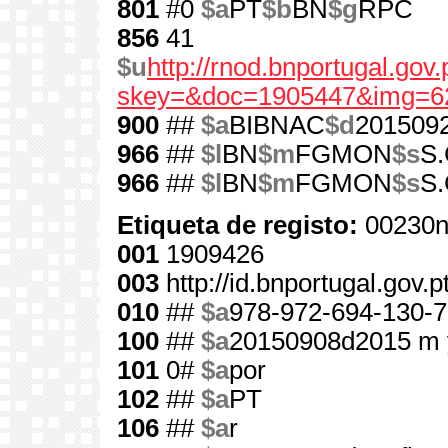
801
#0
$a
PT
$b
BN
$g
RPC
856
41
$u
http://rnod.bnportugal.go
skey=&doc=1905447&img=6
900
##
$a
BIBNAC
$d
201509
966
##
$l
BN
$m
FGMON
$s
S.
966
##
$l
BN
$m
FGMON
$s
S.
Etiqueta de registo:
00230n
001
1909426
003
http://id.bnportugal.gov.
010
##
$a
978-972-694-130-7
100
##
$a
20150908d2015 m 
101
0#
$a
por
102
##
$a
PT
106
##
$a
r