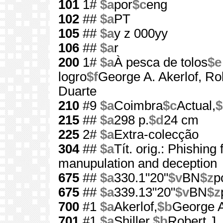
101
1#
$a
por
$c
eng
102
##
$a
PT
105
##
$a
y z 000yy
106
##
$a
r
200
1#
$a
À pesca de tolos
$e
logro
$f
George A. Akerlof, Rob
Duarte
210
#9
$a
Coimbra
$c
Actual,
$
215
##
$a
298 p.
$d
24 cm
225
2#
$a
Extra-colecção
304
##
$a
Tít. orig.: Phishing
manupulation and deception
675
##
$a
330.1"20"
$v
BN
$z
p
675
##
$a
339.13"20"
$v
BN
$z
700
#1
$a
Akerlof,
$b
George A
701
#1
$a
Shiller,
$b
Robert J.,