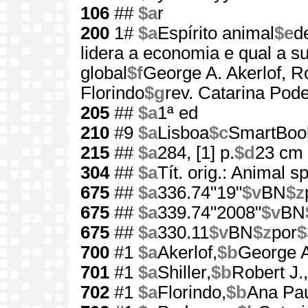
106
##
$a
r
200
1#
$a
Espírito animal
$e
d
lidera a economia e qual a s
global
$f
George A. Akerlof, Ro
Florindo
$g
rev. Catarina Pod
205
##
$a
1ª ed
210
#9
$a
Lisboa
$c
SmartBoo
215
##
$a
284, [1] p.
$d
23 cm
304
##
$a
Tít. orig.: Animal sp
675
##
$a
336.74"19"
$v
BN
$z
675
##
$a
339.74"2008"
$v
BN
675
##
$a
330.11
$v
BN
$z
por
$
700
#1
$a
Akerlof,
$b
George A
701
#1
$a
Shiller,
$b
Robert J.,
702
#1
$a
Florindo,
$b
Ana Pa