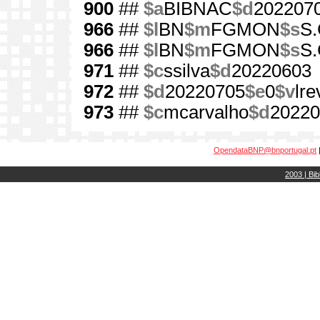
900
##
$a
BIBNAC
$d
202207
966
##
$l
BN
$m
FGMON
$s
S.
966
##
$l
BN
$m
FGMON
$s
S.
971
##
$c
ssilva
$d
20220603
972
##
$d
20220705
$e
0
$v
lre
973
##
$c
mcarvalho
$d
20220
OpendataBNP@bnportugal.pt
2003 | Bib