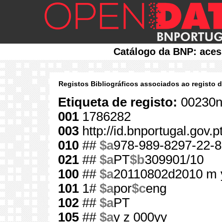
Catálogo da BNP: aces
Registos Bibliográficos associados ao registo 
Etiqueta de registo:
00230n
001
1786282
003
http://id.bnportugal.gov.
010
##
$a
978-989-8297-22-8
021
##
$a
PT
$b
309901/10
100
##
$a
20110802d2010 m 
101
1#
$a
por
$c
eng
102
##
$a
PT
105
##
$a
y z 000yy