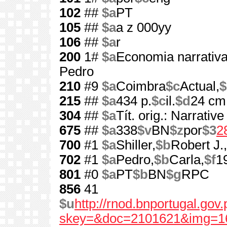
102
##
$a
PT
105
##
$a
a z 000yy
106
##
$a
r
200
1#
$a
Economia narrativ
Pedro
210
#9
$a
Coimbra
$c
Actual,
$
215
##
$a
434 p.
$c
il.
$d
24 cm
304
##
$a
Tít. orig.: Narrati
675
##
$a
338
$v
BN
$z
por
$3
2
700
#1
$a
Shiller,
$b
Robert J.,
702
#1
$a
Pedro,
$b
Carla,
$f
1
801
#0
$a
PT
$b
BN
$g
RPC
856
41
$u
http://rnod.bnportugal.go
skey=&doc=2101621&img=1