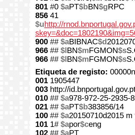
801
#0
$a
PT
$b
BN
$g
RPC
856
41
$u
http://rnod.bnportugal.go
skey=&doc=1802190&img=5
900
##
$a
BIBNAC
$d
201207
966
##
$l
BN
$m
FGMON
$s
S.
966
##
$l
BN
$m
FGMON
$s
S.
Etiqueta de registo:
00000n
001
1905447
003
http://id.bnportugal.gov.
010
##
$a
978-972-25-2935-8
021
##
$a
PT
$b
383856/14
100
##
$a
20150710d2015 m 
101
1#
$a
por
$c
eng
102
##
$a
PT