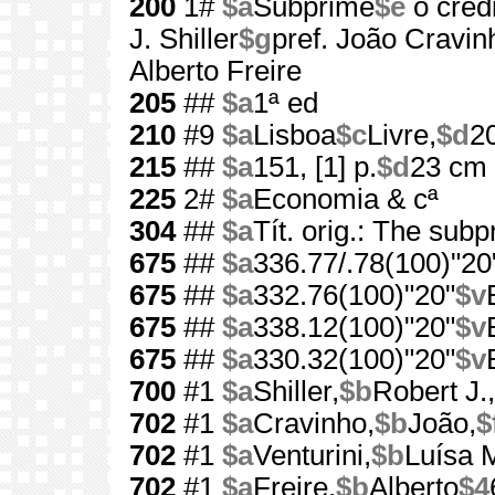
200
1#
$a
Subprime
$e
o crédi
J. Shiller
$g
pref. João Cravin
Alberto Freire
205
##
$a
1ª ed
210
#9
$a
Lisboa
$c
Livre,
$d
2
215
##
$a
151, [1] p.
$d
23 cm
225
2#
$a
Economia & cª
304
##
$a
Tít. orig.: The subp
675
##
$a
336.77/.78(100)"20
675
##
$a
332.76(100)"20"
$v
675
##
$a
338.12(100)"20"
$v
675
##
$a
330.32(100)"20"
$v
700
#1
$a
Shiller,
$b
Robert J.,
702
#1
$a
Cravinho,
$b
João,
$
702
#1
$a
Venturini,
$b
Luísa 
702
#1
$a
Freire,
$b
Alberto
$4