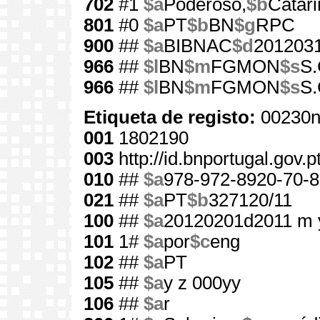
702
#1
$a
Poderoso,
$b
Catari
801
#0
$a
PT
$b
BN
$g
RPC
900
##
$a
BIBNAC
$d
201203
966
##
$l
BN
$m
FGMON
$s
S.
966
##
$l
BN
$m
FGMON
$s
S.
Etiqueta de registo:
00230n
001
1802190
003
http://id.bnportugal.gov.
010
##
$a
978-972-8920-70-8
021
##
$a
PT
$b
327120/11
100
##
$a
20120201d2011 m 
101
1#
$a
por
$c
eng
102
##
$a
PT
105
##
$a
y z 000yy
106
##
$a
r