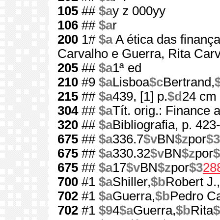
105
##
$a
y z 000yy
106
##
$a
r
200
1#
$a
A ética das finanç
Carvalho e Guerra, Rita Car
205
##
$a
1ª ed
210
#9
$a
Lisboa
$c
Bertrand,
215
##
$a
439, [1] p.
$d
24 cm
304
##
$a
Tít. orig.: Finance
320
##
$a
Bibliografia, p. 423
675
##
$a
336.7
$v
BN
$z
por
$3
675
##
$a
330.32
$v
BN
$z
por
$
675
##
$a
17
$v
BN
$z
por
$3
28
700
#1
$a
Shiller,
$b
Robert J.,
702
#1
$a
Guerra,
$b
Pedro Ca
702
#1
$9
4
$a
Guerra,
$b
Rita
$